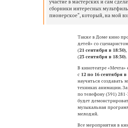
участие в мастерских и сам сдел
сборники интересных мультфиль
пионерское“, который, на мой вз
Также в Доме кино пр
детей» со сценаристо
(
21 сентября в 18:30
)
(
23 сентября в 18:30
).
В кинотеатре «Мечта»
с
12 по 16 сентября в 
научиться создавать 
техниках анимации. За
по телефону
(391) 281-
будет демонстрироват
музыкальная програм
мелодий.
Все мероприятия в ки