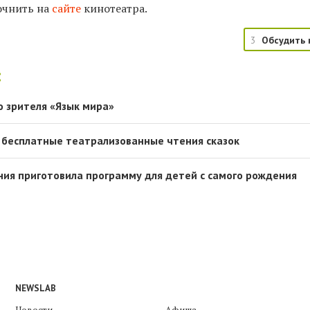
очнить на
сайте
кинотеатра.
3
Обсудить 
:
о зрителя «Язык мира»
 бесплатные театрализованные чтения сказок
ия приготовила программу для детей с самого рождения
NEWSLAB
Новости
Афиша