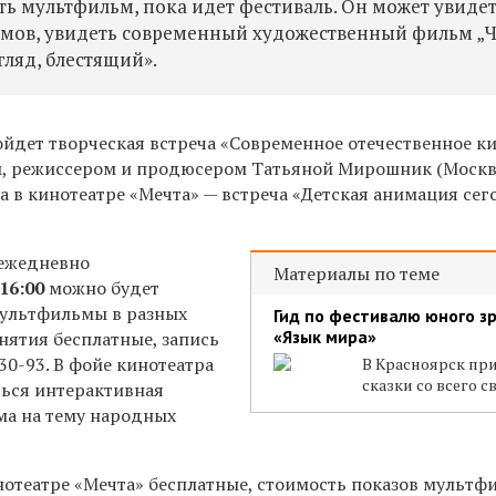
ать мультфильм, пока идет фестиваль. Он может увиде
мов, увидеть современный художественный фильм „Ч
гляд, блестящий».
ойдет творческая встреча «Современное отечественное к
м, режиссером и продюсером Татьяной Мирошник (Москв
, а в кинотеатре «Мечта» — встреча «Детская анимация се
 ежедневно
Материалы по теме
16:00
можно будет
мультфильмы в разных
Гид по фестивалю юного з
«Язык мира»
нятия бесплатные, запись
30-93.
В фойе кинотеатра
В Красноярск пр
сказки со всего с
ься интерактивная
ма на тему народных
нотеатре «Мечта» бесплатные, стоимость показов мультф