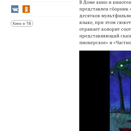
В Доме кино и киноте
представлен сборник 
десятков мультфильмо
языке, при этом сюже
Кино и ТВ
отражает колорит соот
представляющий сказк
пионерское» и «Частно