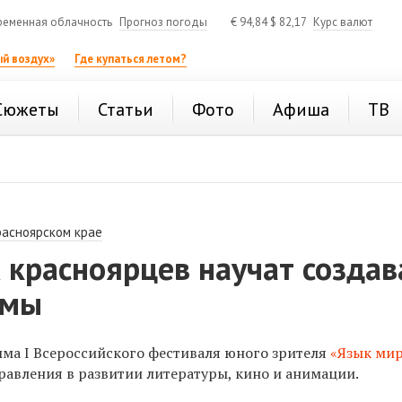
ременная облачность
Прогноз погоды
€
94,84
$
82,17
Курс валют
й воздух»
Где купаться летом?
Сюжеты
Статьи
Фото
Афиша
ТВ
расноярском крае
 красноярцев научат создав
ьмы
ма I Всероссийского фестиваля юного зрителя
«Язык мир
равления в развитии литературы, кино и анимации.