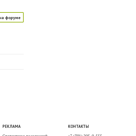
на форуме
РЕКЛАМА
КОНТАКТЫ
Статистика посещений
+7 (391) 205-0-555