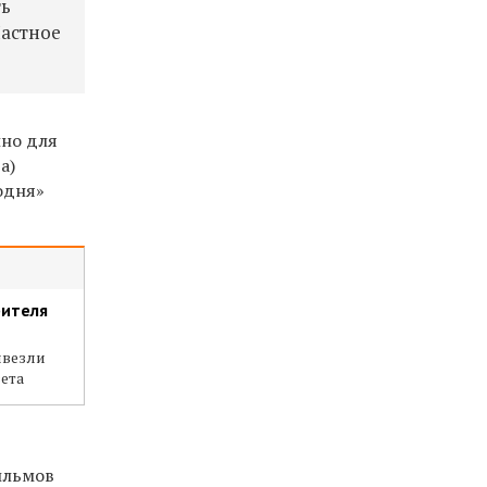
ть
астное
ино для
а)
годня»
рителя
ивезли
вета
ильмов