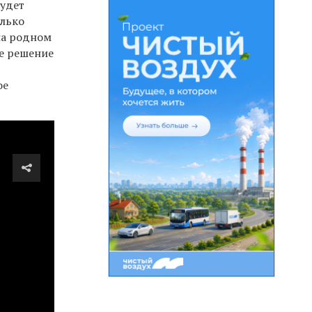
будет
олько
на родном
ое решение
ое