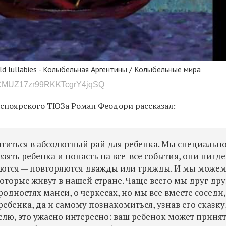
orld lullabies - Колыбельная Аргентины / Колыбельные мира
UCMUZ17zr99RKKTcgrY4jqSQ
сноярского ТЮЗа Роман Феодори рассказал:
атиться в абсолютный рай для ребенка. Мы специальн
зять ребенка и попасть на все-все события, они нигде
каются — повторяются дважды или трижды. И мы може
оторые живут в нашей стране. Чаще всего мы друг дру
одностях манси, о черкесах, но мы все вместе соседи,
ебенка, да и самому познакомиться, узнав его сказку,
елю, это ужасно интересно: ваш ребенок может приня