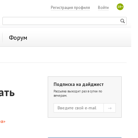
18+
Регистрация профиля
Войти
Форум
Подписка на дайджест
ать
Рассылка выходит раз в сутки по
вечерам.
а»