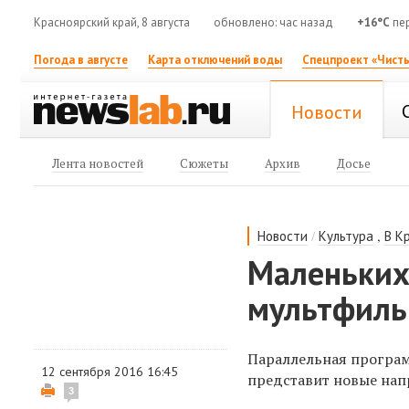
Красноярский край, 8 августа
обновлено: час назад
+16°C
пе
Погода в августе
Карта отключений воды
Спецпроект «Чисты
Новости
Лента новостей
Сюжеты
Архив
Досье
/
,
Новости
Культура
В К
Маленьких
мультфил
Параллельная програм
12 сентября 2016 16:45
представит новые нап
3