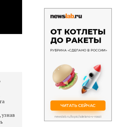
о
м
га
 узнав
ть