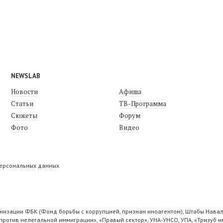
NEWSLAB
Новости
Афиша
Статьи
ТВ-Программа
Сюжеты
Форум
Фото
Видео
персональных данных
низации ФБК (Фонд борьбы с коррупцией, признан иноагентом), Штабы Навал
ротив нелегальной иммиграции», «Правый сектор», УНА-УНСО, УПА, «Тризуб и