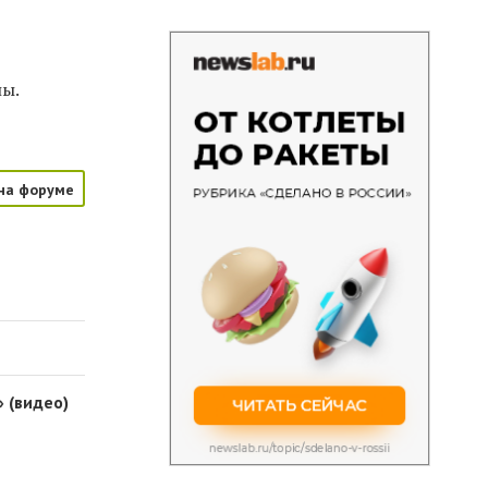
лы.
на форуме
 (видео)