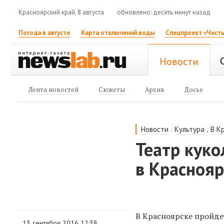
Красноярский край, 8 августа
обновлено: десять минут назад
Погода в августе
Карта отключений воды
Спецпроект «Чисты
Новости
Лента новостей
Сюжеты
Архив
Досье
/
,
Новости
Культура
В К
Театр куко
в Краснояр
В Красноярске пройде
13 сентября 2016 12:38