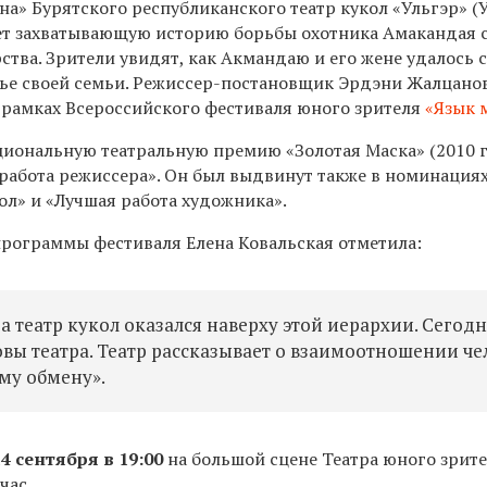
а» Бурятского республиканского театр кукол «Ульгэр» (У
ет захватывающую историю борьбы охотника Амакандая 
тва. Зрители увидят, как Акмандаю и его жене удалось 
стье своей семьи. Режиссер-постановщик Эрдэни Жалцанов
в рамках Всероссийского фестиваля юного зрителя
«Язык 
циональную театральную премию «Золотая Маска» (2010 
работа режиссера». Он был выдвинут также в номинация
кол» и «Лучшая работа художника».
программы фестиваля Елена Ковальская отметила:
 а театр кукол оказался наверху этой иерархии. Сегод
ы театра. Театр рассказывает о взаимоотношении че
му обмену».
14 сентября в 19:00
на большой сцене Театра юного зрите
час.