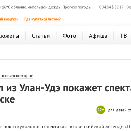
+16°C
облачно, небольшой дождь
Прогноз погоды
€
94,84
$
82,17
Ку
й воздух»
Где купаться летом?
Сюжеты
Статьи
Фото
Афиша
ТВ
расноярском крае
л из Улан-Удэ покажет спек
ске
12+
для детей с
т показ кукольного спектакля по эвенкийской легенде «