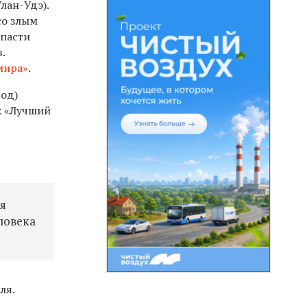
лан-Удэ).
со злым
спасти
.
мира»
.
год)
х «Лучший
ня
ловека
ля.