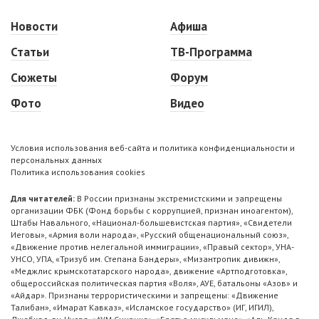
Новости
Афиша
Статьи
ТВ-Программа
Сюжеты
Форум
Фото
Видео
Условия использования веб-сайта и политика конфиденциальности и
персональных данных
Политика использования cookies
Для читателей:
В России признаны экстремистскими и запрещены
организации ФБК (Фонд борьбы с коррупцией, признан иноагентом),
Штабы Навального, «Национал-большевистская партия», «Свидетели
Иеговы», «Армия воли народа», «Русский общенациональный союз»,
«Движение против нелегальной иммиграции», «Правый сектор», УНА-
УНСО, УПА, «Тризуб им. Степана Бандеры», «Мизантропик дивижн»,
«Меджлис крымскотатарского народа», движение «Артподготовка»,
общероссийская политическая партия «Воля», АУЕ, батальоны «Азов» и
«Айдар». Признаны террористическими и запрещены: «Движение
Талибан», «Имарат Кавказ», «Исламское государство» (ИГ, ИГИЛ),