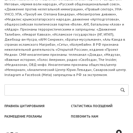
Иеговы», «Армия воли народа», «Русский общенациональный союз»,
«Движение против нелегальной иммиграции», «Правый сектор», УНА-
УНСО, УПА, «Тризуб им. Степана Бандеры», «Мизантропик дивижн»,
«Меджлис крымскотатарского народа», движение «Артподготовка»,
общероссийская политическая партия «Воля», АУЕ, батальоны «Азов» и
«Айдар». Признаны террористическими и запрещены: «Движение
Талибан», «Имарат Кавказ», «Исламское государство» (ИГ, ИГИЛ),
Джебхад-ан-Нусра, «АУМ Синрике», «Братья-мусульмане», «Аль-Каида в
странах исламского Магриба», «Сеть», «Колумбайн». В РФ признана
нежелательной деятельность «Открытой России», издания «Проект
Медиа». СМИ-иноагентами признаны: телеканал «Дождь», «Медуза»,
«Важные истории», «Голос Америки», радио «Свобода», The Insider,
«Медиазона», ОВД-инфо. Иноагентами признаны общество/центр
«Мемориал», «Аналитический Центр Юрия Левады», Сахаровский центр.
Instagram и Facebook (Metа) запрещены в РФ за экстремизм.
ПРАВИЛА ЦИТИРОВАНИЯ
СТАТИСТИКА ПОСЕЩЕНИЙ
РАЗМЕЩЕНИЕ РЕКЛАМЫ
ПОЗВОНИТЬ НАМ