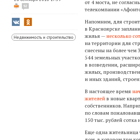
от 4 моста, не согла
92
телекомпании «Афонто
Напомним, для строит
в Красноярске заплан
жилья —
несколько со
Недвижимость и строительство
на территории для стр
снесены на более чем 
544 земельных участк
в возведении, расшир
жилых, производствен
и иных зданий, строен
В настоящее время
на
жителей
в новые кварт
собственников. Наприм
по словам пожаловавше
150 тыс. рублей сотка 
Еще одна жительница 
дом, в котором три ко