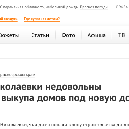
°C
переменная облачность, небольшой дождь
Прогноз погоды
€
94,84
й воздух»
Где купаться летом?
Сюжеты
Статьи
Фото
Афиша
ТВ
Красноярском крае
колаевки недовольны
 выкупа домов под новую д
Николаевки, чьи дома попали в зону строительства доро