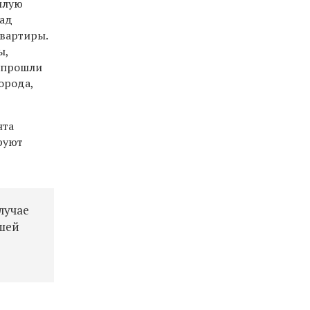
илую
зад
вартиры.
ы,
и прошли
орода,
нта
руют
лучае
ашей