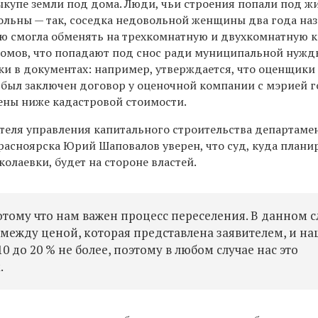
купе земли под дома. Люди, чьи строения попали под ж
вольны — так, соседка недовольной женщины два года на
ю смогла обменять на трехкомнатную и двухкомнатную к
домов, что попадают под снос ради муниципальной нужд
ки в документах: например, утверждается, что оценщик
 был заключен договор у оценочной компании с мэрией г
ены ниже кадастровой стоимости.
теля управления капитального строительства департаме
расноярска Юрий Шаповалов уверен, что суд, куда плани
олаевки, будет на стороне властей.
отому что нам важен процесс переселения. В данном с
 между ценой, которая представлена заявителем, и н
10 до 20 % не более, поэтому в любом случае нас это
.