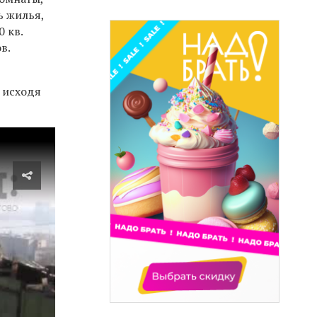
ь жилья,
 кв.
в.
 исходя