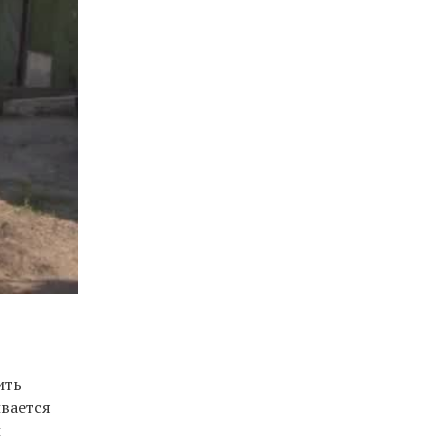
ить
ивается
и