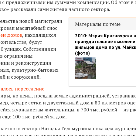
сны с предложенными им суммами компенсации. Об этом в
во» рассказали сами жители частного сектора.
ельства новой магистрали
Материалы по теме
ирован масштабный снос
тен домов
, находящихся
2010: Мэрия Красноярска 
принудительное выселени
оительства, будут
жильцов дома по ул. Майс
30 улицах. Собственники
(фото)
ов ограничены
ении и реконструкции
ных, культурно-бытовых
ий и сооружений.
чалось переселение
иры, но цены, предлагаемые администрацией, устраиваю
ер, четыре сотки и двухэтажный дом в 80 кв. метров оц
йся журналистам жительницы, в 700 тыс. рублей — из ра
и еще 100 тыс. рублей за дом.
частного сектора Наталья Гельмурзина показала журнали
мнаты и кухня разместились на первом этаже, а еще две 