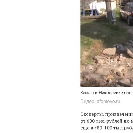
Землю в Николаевке оце
Видео: afontovo.ru
Эксперты, привлеченн
от 600 тыс. рублей до
еще в «80-100 тыс. ру