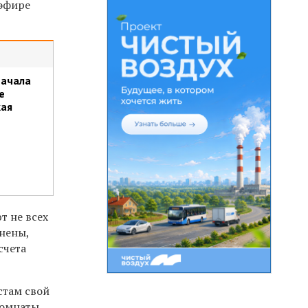
 эфире
начала
е
кая
т не всех
енены,
счета
стам свой
комнаты,