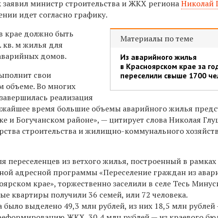
к заявил министр строительства и ЖКХ региона
Николай 
ении идет согласно графику.
в крае должно быть
Материалы по теме
. кв. м жилья для
аварийных домов.
Из аварийного жилья
в Красноярском крае за го
ыполнит свои
переселили свыше 1700 че
м объеме. Во многих
 завершилась реализация
ижайшее время большие объемы аварийного жилья предс
ке и Богучанском районе», — цитирует слова Николая Гл
рства строительства и жилищно-коммунального хозяйст
я переселенцев из ветхого жилья, построенный в рамках
ной адресной программы «Переселение граждан из авар
оярском крае», торжественно заселили в селе Тесь Мину
ые квартиры получили 36 семей, или 72 человека.
 было выделено 49,3 млн рублей, из них 18,5 млн рублей
реформированию ЖКХ, 30,4 млн рублей — из краевого бюд