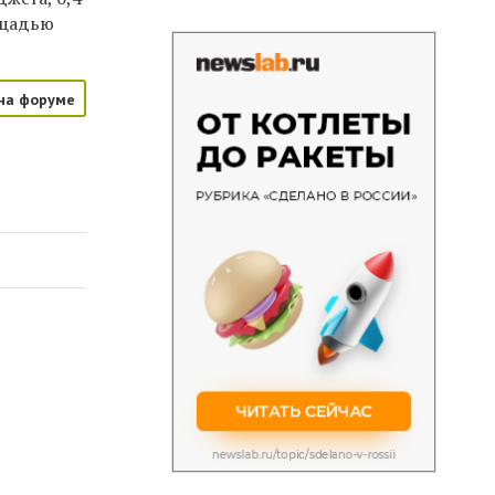
ощадью
на форуме