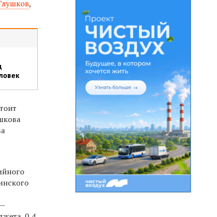
Глушков
,
д
ловек
тоит
ушкова
ва
ийного
синского
 —
жета, 0,4