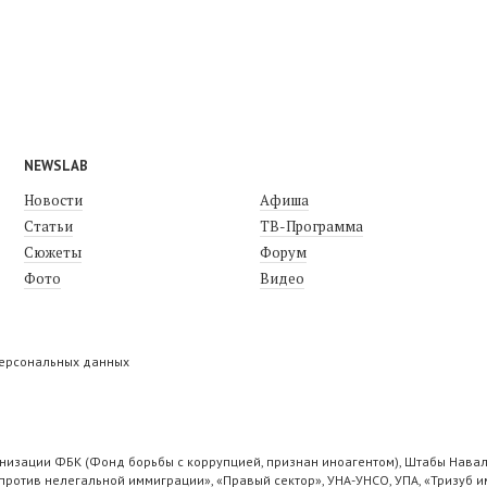
NEWSLAB
Новости
Афиша
Статьи
ТВ-Программа
Сюжеты
Форум
Фото
Видео
персональных данных
низации ФБК (Фонд борьбы с коррупцией, признан иноагентом), Штабы Навал
ротив нелегальной иммиграции», «Правый сектор», УНА-УНСО, УПА, «Тризуб и