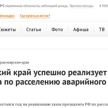
9°C
переменная облачность, небольшой дождь
Прогноз погоды
€
94,
й воздух»
Где купаться летом?
Сюжеты
Статьи
Фото
Афиша
ТВ
Красноярском крае
ий край успешно реализует
 по расселению аварийного
остался год на реализацию указа президента РФ по расс