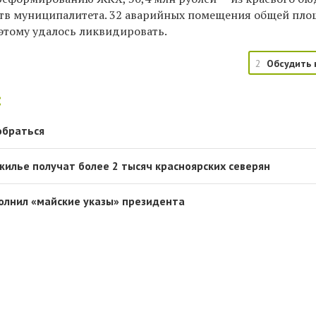
ств муниципалитета. 32 аварийных помещения общей пл
я этому удалось ликвидировать.
2
Обсудить 
:
обраться
жилье получат более 2 тысяч красноярских северян
олнил «майские указы» президента