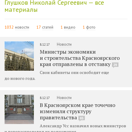
Глушков Николай Сергеевич — все
материалы
1032
новости
17
статей
1
видео
1
фото
Новости
8.12.17
Министры экономики
и строительства Красноярского
края отправлены в отставку
29
Свои кабинеты они освободят еще
до нового года.
Новости
8.12.17
В Красноярском крае точечно
изменили структуру
правительства
65
Александр Усс назначил новых министров
и перераспределил их полномочия.