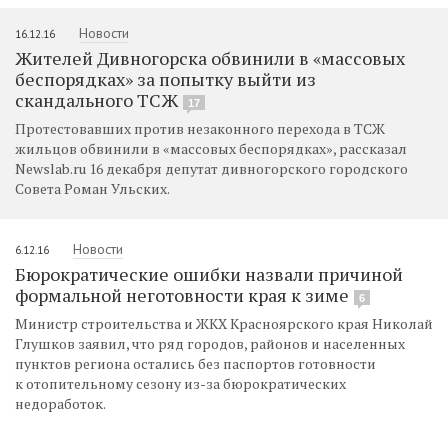
Новости
16.12.16
Жителей Дивногорска обвинили в «массовых
беспорядках» за попытку выйти из
скандального ТСЖ
17
Протестовавших против незаконного перехода в ТСЖ
жильцов обвинили в «массовых беспорядках», рассказал
Newslab.ru 16 декабря депутат дивногорского городского
Совета Роман Ульских.
Новости
6.12.16
Бюрократические ошибки назвали причиной
формальной неготовности края к зиме
6
Министр строительства и ЖКХ Красноярского края Николай
Глушков заявил, что ряд городов, районов и населенных
пунктов региона остались без паспортов готовности
к отопительному сезону из-за бюрократических
недоработок.