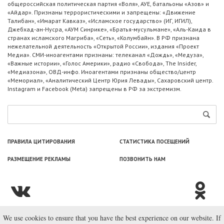
общероссийская политическая партия «Воля», АУЕ, батальоны «Азов» и
«Айдар». Признаны террористическими и запрещены: «Движение
Талибан», «Имарат Кавказ», «Исламское государство» (ИГ, ИГИЛ),
Джебхад-ан-Нусра, «АУМ Синрике», «Братья-мусульмане», «Аль-Каида в
странах исламского Магриба», «Сеть», «Колумбайн». В РФ признана
нежелательной деятельность «Открытой России», издания «Проект
Медиа». СМИ-иноагентами признаны: телеканал «Дождь», «Медуза»,
«Важные истории», «Голос Америки», радио «Свобода», The Insider,
«Медиазона», ОВД-инфо. Иноагентами признаны общество/центр
«Мемориал», «Аналитический Центр Юрия Левады», Сахаровский центр.
Instagram и Facebook (Metа) запрещены в РФ за экстремизм.
ПРАВИЛА ЦИТИРОВАНИЯ
СТАТИСТИКА ПОСЕЩЕНИЙ
РАЗМЕЩЕНИЕ РЕКЛАМЫ
ПОЗВОНИТЬ НАМ
We use cookies to ensure that you have the best experience on our website. If
© ООО «Лаборатория Новоcтей», 2003—2026.