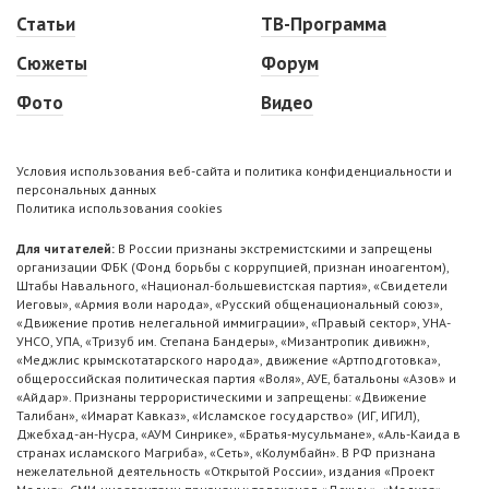
Статьи
ТВ-Программа
Сюжеты
Форум
Фото
Видео
Условия использования веб-сайта и политика конфиденциальности и
персональных данных
Политика использования cookies
Для читателей:
В России признаны экстремистскими и запрещены
организации ФБК (Фонд борьбы с коррупцией, признан иноагентом),
Штабы Навального, «Национал-большевистская партия», «Свидетели
Иеговы», «Армия воли народа», «Русский общенациональный союз»,
«Движение против нелегальной иммиграции», «Правый сектор», УНА-
УНСО, УПА, «Тризуб им. Степана Бандеры», «Мизантропик дивижн»,
«Меджлис крымскотатарского народа», движение «Артподготовка»,
общероссийская политическая партия «Воля», АУЕ, батальоны «Азов» и
«Айдар». Признаны террористическими и запрещены: «Движение
Талибан», «Имарат Кавказ», «Исламское государство» (ИГ, ИГИЛ),
Джебхад-ан-Нусра, «АУМ Синрике», «Братья-мусульмане», «Аль-Каида в
странах исламского Магриба», «Сеть», «Колумбайн». В РФ признана
нежелательной деятельность «Открытой России», издания «Проект