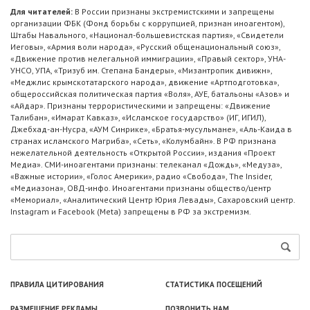
Для читателей:
В России признаны экстремистскими и запрещены
организации ФБК (Фонд борьбы с коррупцией, признан иноагентом),
Штабы Навального, «Национал-большевистская партия», «Свидетели
Иеговы», «Армия воли народа», «Русский общенациональный союз»,
«Движение против нелегальной иммиграции», «Правый сектор», УНА-
УНСО, УПА, «Тризуб им. Степана Бандеры», «Мизантропик дивижн»,
«Меджлис крымскотатарского народа», движение «Артподготовка»,
общероссийская политическая партия «Воля», АУЕ, батальоны «Азов» и
«Айдар». Признаны террористическими и запрещены: «Движение
Талибан», «Имарат Кавказ», «Исламское государство» (ИГ, ИГИЛ),
Джебхад-ан-Нусра, «АУМ Синрике», «Братья-мусульмане», «Аль-Каида в
странах исламского Магриба», «Сеть», «Колумбайн». В РФ признана
нежелательной деятельность «Открытой России», издания «Проект
Медиа». СМИ-иноагентами признаны: телеканал «Дождь», «Медуза»,
«Важные истории», «Голос Америки», радио «Свобода», The Insider,
«Медиазона», ОВД-инфо. Иноагентами признаны общество/центр
«Мемориал», «Аналитический Центр Юрия Левады», Сахаровский центр.
Instagram и Facebook (Metа) запрещены в РФ за экстремизм.
ПРАВИЛА ЦИТИРОВАНИЯ
СТАТИСТИКА ПОСЕЩЕНИЙ
РАЗМЕЩЕНИЕ РЕКЛАМЫ
ПОЗВОНИТЬ НАМ