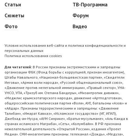
Статьи
ТВ-Программа
Сюжеты
Форум
Фото
Видео
Условия использования веб-сайта и политика конфиденциальности и
персональных данных
Политика использования cookies
Для читателей:
В России признаны экстремистскими и запрещены
организации ФБК (Фонд борьбы с коррупцией, признан иноагентом),
Штабы Навального, «Национал-большевистская партия», «Свидетели
Иеговы», «Армия воли народа», «Русский общенациональный союз»,
«Движение против нелегальной иммиграции», «Правый сектор», УНА-
УНСО, УПА, «Тризуб им. Степана Бандеры», «Мизантропик дивижн»,
«Меджлис крымскотатарского народа», движение «Артподготовка»,
общероссийская политическая партия «Воля», АУЕ, батальоны «Азов» и
«Айдар». Признаны террористическими и запрещены: «Движение
Талибан», «Имарат Кавказ», «Исламское государство» (ИГ, ИГИЛ),
Джебхад-ан-Нусра, «АУМ Синрике», «Братья-мусульмане», «Аль-Каида в
странах исламского Магриба», «Сеть», «Колумбайн». В РФ признана
нежелательной деятельность «Открытой России», издания «Проект
Медиа». СМИ-иноагентами признаны: телеканал «Дождь», «Медуза»,