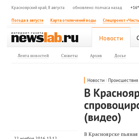
Красноярский край, 8 августа
обновлено: полчаса назад
+16
Погода в августе
Карта отключений воды
Спецпроект «Чисты
Новости
Лента новостей
Сюжеты
Архив
Досье
/
Новости
Происшествия
В Красноя
спровоцир
(видео)
В Красноярске пьяная 
22 ноября 2016 13:12