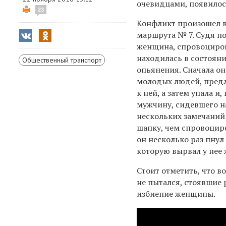
очевидцами, появилось
23
Конфликт произошел в
маршрута № 7. Судя п
женщина, спровоциро
находилась в состоян
Общественный транспорт
опьянения. Сначала он
молодых людей, пред
к ней, а затем упала и
мужчину, сидевшего н
нескольких замечаний 
шапку, чем спровоциро
он несколько раз пнул
которую вырвал у нее ж
Стоит отметить, что в
не пытался, стоявшие
избиение женщины.