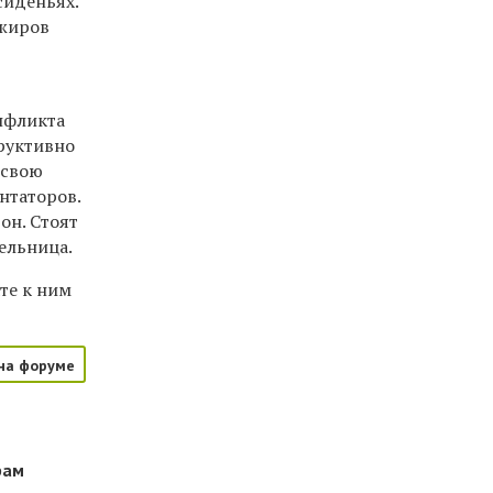
сиденьях.
ажиров
нфликта
труктивно
 свою
нтаторов.
рон. Стоят
тельница.
те к ним
на форуме
рам