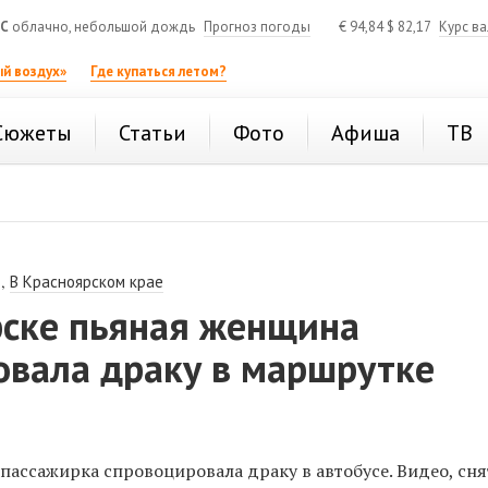
°C
облачно, небольшой дождь
Прогноз погоды
€
94,84
$
82,17
Курс в
й воздух»
Где купаться летом?
Сюжеты
Статьи
Фото
Афиша
ТВ
,
В Красноярском крае
рске пьяная женщина
овала драку в маршрутке
пассажирка спровоцировала драку в автобусе. Видео, сня