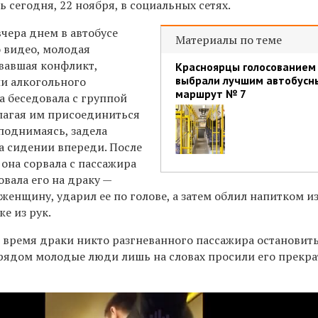
 сегодня, 22 ноября, в социальных сетях.
чера днем в автобусе
Материалы по теме
о видео, молодая
вавшая конфликт,
Красноярцы голосованием
выбрали лучшим автобусн
ии алкогольного
маршрут № 7
а беседовала с группой
лагая им присоединиться
, поднимаясь, задела
а сидении впереди. После
она сорвала с пассажира
вала его на драку —
 женщину, ударил ее по голове, а затем облил напитком и
е из рук.
о время драки никто разгневанного пассажира остановит
 рядом молодые люди лишь на словах просили его прекр