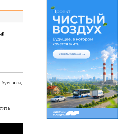
ый
з бутылки,
ь
атить