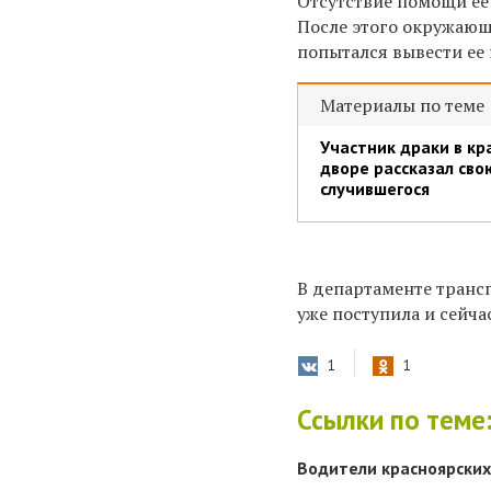
Отсутствие помощи ее 
После этого окружающи
попытался вывести ее 
Материалы по теме
Участник драки в кр
дворе рассказал сво
случившегося
В департаменте транс
уже поступила и сейч
1
1
Ссылки по теме
Водители красноярских