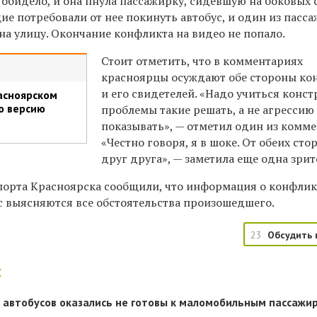
обидело, и она пнула пассажирку, сидевшую на боковых 
е потребовали от нее покинуть автобус, и один из пасс
на улицу. Окончание конфликта на видео не попало.
Стоит отметить, что в комментариях
красноярцы осуждают обе стороны ко
и его свидетелей. «Надо учиться конс
асноярском
ю версию
проблемы такие решать, а не агрессию
показывать», — отметил один из комме
«Честно говоря, я в шоке. От обеих сто
друг друга», — заметила еще одна зри
порта Красноярска сообщили, что информация о конфлик
ас выясняются все обстоятельства произошедшего.
23
Обсудить 
:
 автобусов оказались не готовы к маломобильным пассажи