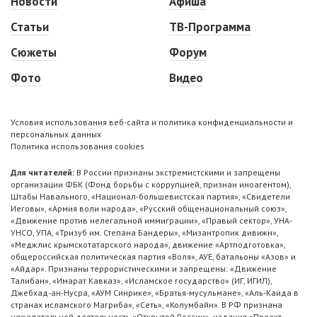
Новости
Афиша
Статьи
ТВ-Программа
Сюжеты
Форум
Фото
Видео
Условия использования веб-сайта и политика конфиденциальности и
персональных данных
Политика использования cookies
Для читателей:
В России признаны экстремистскими и запрещены
организации ФБК (Фонд борьбы с коррупцией, признан иноагентом),
Штабы Навального, «Национал-большевистская партия», «Свидетели
Иеговы», «Армия воли народа», «Русский общенациональный союз»,
«Движение против нелегальной иммиграции», «Правый сектор», УНА-
УНСО, УПА, «Тризуб им. Степана Бандеры», «Мизантропик дивижн»,
«Меджлис крымскотатарского народа», движение «Артподготовка»,
общероссийская политическая партия «Воля», АУЕ, батальоны «Азов» и
«Айдар». Признаны террористическими и запрещены: «Движение
Талибан», «Имарат Кавказ», «Исламское государство» (ИГ, ИГИЛ),
Джебхад-ан-Нусра, «АУМ Синрике», «Братья-мусульмане», «Аль-Каида в
странах исламского Магриба», «Сеть», «Колумбайн». В РФ признана
нежелательной деятельность «Открытой России», издания «Проект