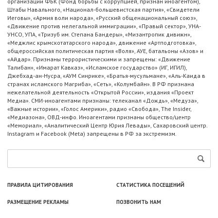
организации ФБК (Фонд борьбы с коррупцией, признан иноагентом),
Штабы Навального, «Национал-большевистская партия», «Свидетели
Иеговы», «Армия воли народа», «Русский общенациональный союз»,
«Движение против нелегальной иммиграции», «Правый сектор», УНА-
УНСО, УПА, «Тризуб им. Степана Бандеры», «Мизантропик дивижн»,
«Меджлис крымскотатарского народа», движение «Артподготовка»,
общероссийская политическая партия «Воля», АУЕ, батальоны «Азов» и
«Айдар». Признаны террористическими и запрещены: «Движение
Талибан», «Имарат Кавказ», «Исламское государство» (ИГ, ИГИЛ),
Джебхад-ан-Нусра, «АУМ Синрике», «Братья-мусульмане», «Аль-Каида в
странах исламского Магриба», «Сеть», «Колумбайн». В РФ признана
нежелательной деятельность «Открытой России», издания «Проект
Медиа». СМИ-иноагентами признаны: телеканал «Дождь», «Медуза»,
«Важные истории», «Голос Америки», радио «Свобода», The Insider,
«Медиазона», ОВД-инфо. Иноагентами признаны общество/центр
«Мемориал», «Аналитический Центр Юрия Левады», Сахаровский центр.
Instagram и Facebook (Metа) запрещены в РФ за экстремизм.
ПРАВИЛА ЦИТИРОВАНИЯ
СТАТИСТИКА ПОСЕЩЕНИЙ
РАЗМЕЩЕНИЕ РЕКЛАМЫ
ПОЗВОНИТЬ НАМ