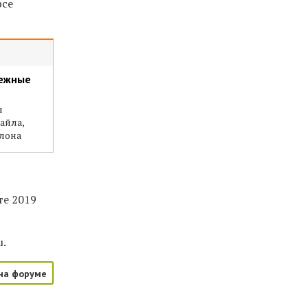
рсе
нежные
я
айла,
тлона
те 2019
u.
на форуме