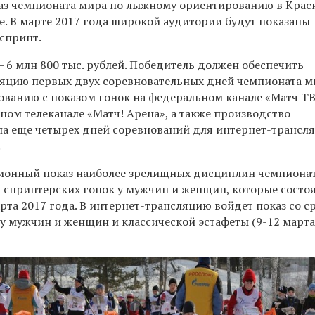
аз чемпионата мира по лыжному ориентированию в Крас
е. В марте 2017 года широкой аудитории будут показаны
 спринт.
 6 млн 800 тыс. рублей. Победитель должен обеспечить
яцию первых двух соревновательных дней чемпионата м
ванию с показом гонок на федеральном канале «Матч ТВ
ном телеканале «Матч! Арена», а также производство
ла еще четырех дней соревнований для интернет-трансл
.
ионный показ наиболее зрелищных дисциплин чемпиона
 спринтерских гонок у мужчин и женщин, которые состо
арта 2017 года. В интернет-трансляцию войдет показ со с
у мужчин и женщин и классической эстафеты (9-12 март