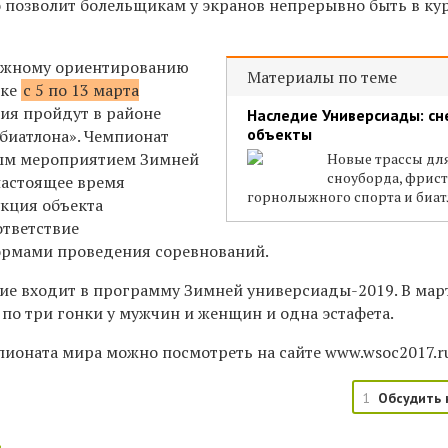
 позволит болельщикам у экранов непрерывно быть в ку
ыжному ориентированию
Материалы по теме
ске
с 5 по 13 марта
ния пройдут в районе
Наследие Универсиады: с
объекты
биатлона». Чемпионат
вым мероприятием Зимней
Новые трассы дл
сноуборда, фрист
настоящее время
горнолыжного спорта и биа
кция объекта
ответствие
рмами проведения соревнований.
е входит в программу Зимней универсиады-2019. В мар
по три гонки у мужчин и женщин и одна эстафета.
пионата мира можно посмотреть на сайте www.wsoc2017.r
1
Обсудить 