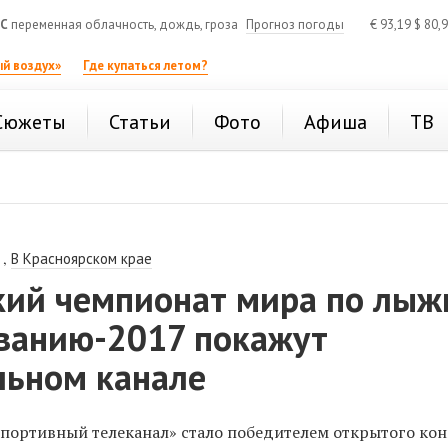
°C
переменная облачность, дождь, гроза
Прогноз погоды
€
93,19
$
80,
й воздух»
Где купаться летом?
Сюжеты
Статьи
Фото
Афиша
ТВ
,
В Красноярском крае
кий чемпионат мира по лыж
ванию-2017 покажут
льном канале
ортивный телеканал» стало победителем открытого кон