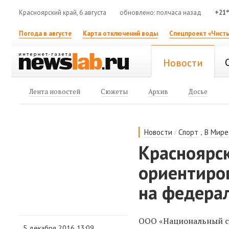
Красноярский край, 6 августа
обновлено: полчаса назад
+21
Погода в августе
Карта отключений воды
Спецпроект «Чисты
Новости
Лента новостей
Сюжеты
Архив
Досье
/
,
Новости
Спорт
В Мире
Красноярс
ориентиро
на федера
ООО «Национальный сп
5 декабря 2016 13:09