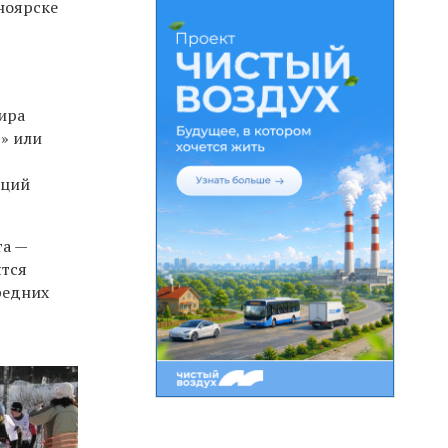
ноярске
ира
» или
яций
та —
ятся
редних
а