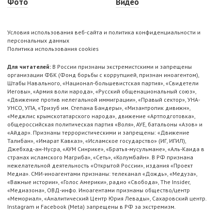
Фото
Видео
Условия использования веб-сайта и политика конфиденциальности и
персональных данных
Политика использования cookies
Для читателей:
В России признаны экстремистскими и запрещены
организации ФБК (Фонд борьбы с коррупцией, признан иноагентом),
Штабы Навального, «Национал-большевистская партия», «Свидетели
Иеговы», «Армия воли народа», «Русский общенациональный союз»,
«Движение против нелегальной иммиграции», «Правый сектор», УНА-
УНСО, УПА, «Тризуб им. Степана Бандеры», «Мизантропик дивижн»,
«Меджлис крымскотатарского народа», движение «Артподготовка»,
общероссийская политическая партия «Воля», АУЕ, батальоны «Азов» и
«Айдар». Признаны террористическими и запрещены: «Движение
Талибан», «Имарат Кавказ», «Исламское государство» (ИГ, ИГИЛ),
Джебхад-ан-Нусра, «АУМ Синрике», «Братья-мусульмане», «Аль-Каида в
странах исламского Магриба», «Сеть», «Колумбайн». В РФ признана
нежелательной деятельность «Открытой России», издания «Проект
Медиа». СМИ-иноагентами признаны: телеканал «Дождь», «Медуза»,
«Важные истории», «Голос Америки», радио «Свобода», The Insider,
«Медиазона», ОВД-инфо. Иноагентами признаны общество/центр
«Мемориал», «Аналитический Центр Юрия Левады», Сахаровский центр.
Instagram и Facebook (Metа) запрещены в РФ за экстремизм.