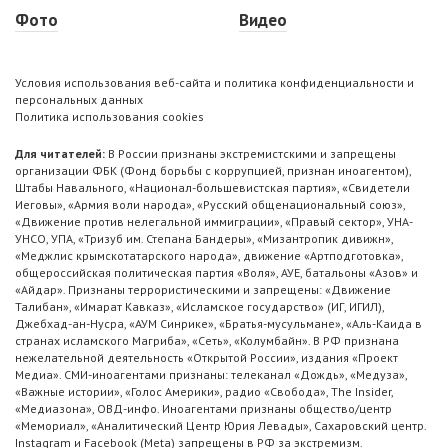
Фото
Видео
Условия использования веб-сайта и политика конфиденциальности и
персональных данных
Политика использования cookies
Для читателей:
В России признаны экстремистскими и запрещены
организации ФБК (Фонд борьбы с коррупцией, признан иноагентом),
Штабы Навального, «Национал-большевистская партия», «Свидетели
Иеговы», «Армия воли народа», «Русский общенациональный союз»,
«Движение против нелегальной иммиграции», «Правый сектор», УНА-
УНСО, УПА, «Тризуб им. Степана Бандеры», «Мизантропик дивижн»,
«Меджлис крымскотатарского народа», движение «Артподготовка»,
общероссийская политическая партия «Воля», АУЕ, батальоны «Азов» и
«Айдар». Признаны террористическими и запрещены: «Движение
Талибан», «Имарат Кавказ», «Исламское государство» (ИГ, ИГИЛ),
Джебхад-ан-Нусра, «АУМ Синрике», «Братья-мусульмане», «Аль-Каида в
странах исламского Магриба», «Сеть», «Колумбайн». В РФ признана
нежелательной деятельность «Открытой России», издания «Проект
Медиа». СМИ-иноагентами признаны: телеканал «Дождь», «Медуза»,
«Важные истории», «Голос Америки», радио «Свобода», The Insider,
«Медиазона», ОВД-инфо. Иноагентами признаны общество/центр
«Мемориал», «Аналитический Центр Юрия Левады», Сахаровский центр.
Instagram и Facebook (Metа) запрещены в РФ за экстремизм.