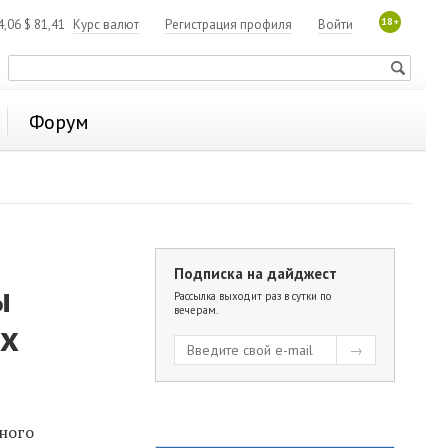
18+
4,06
$
81,41
Курс валют
Регистрация профиля
Войти
Форум
Подписка на дайджест
ы
Рассылка выходит раз в сутки по
вечерам.
их
рного