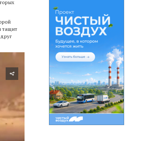
оторых
торой
и тащит
 друг