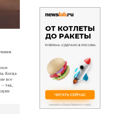
нениям
угим
ла. Когда
не все
 — так,
 один