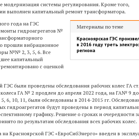
же модернизация системы регулирования. Кроме того,
ии выполнен капитальный ремонт трансформатора.
ого года на ГЭС
Материалы по теме
емонты гидроагрегатов №
отрансформаторного
Красноярская ГЭС произве
в 2016 году треть электро
но прошли вибрационное
региона
ры №№ 2, 3, 5, 6. Все
дшее капитальный
тремонтировано с оценкой
 ГЭС были проведены обследования рабочих колес ГА ст. 
колеса ГА № 2 продлен до апреля 2022 года, на ГА№ 9 до
, 6, 10, 11, были обследованы в 2014-2015 гг. Обследова
ных гидроагрегатов будут проведены в период капиталь
рспективному графику. Решение о сроках и очередности 
ринято по результатам обследования всех рабочих колес.
а на Красноярской ГЭС «ЕвроСибЭнерго» введен в экспл