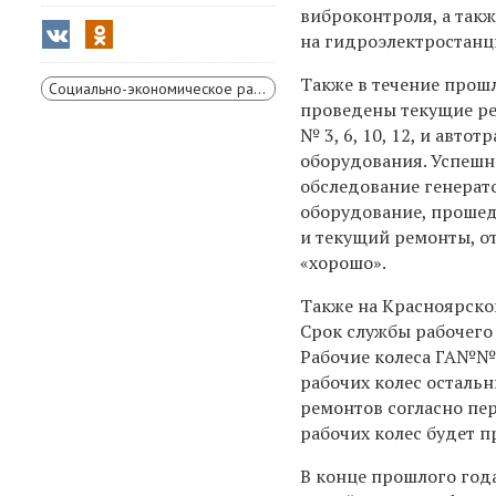
виброконтроля, а так
на гидроэлектростанц
Также в течение прошл
Социально-экономическое развитие Красноярского края
проведены текущие р
№ 3, 6, 10, 12, и авт
оборудования. Успеш
обследование генерато
оборудование, проше
и текущий ремонты, о
«хорошо».
Также на Красноярской
Срок службы рабочего 
Рабочие колеса ГА№№ 5
рабочих колес осталь
ремонтов согласно пе
рабочих колес будет п
В конце прошлого год