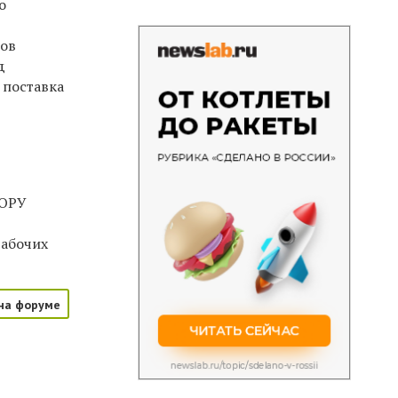
о
ров
д
 поставка
 ОРУ
рабочих
на форуме