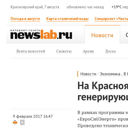
Красноярский край, 7 августа
обновлено: час назад
+19°C
пер
Погода в августе
Карта отключений воды
Спецпроект «Чисты
Новости
Лента новостей
Сюжеты
Архив
Досье
/
,
Новости
Экономика
В
На Красно
генерирую
В рамках программы м
9 февраля 2017 16:47
«ЕвроСибЭнерго» пров
0
Проведено техническо