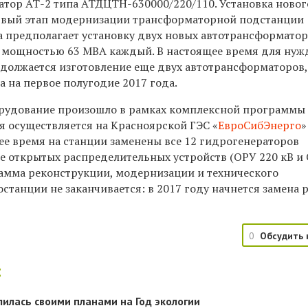
тор АТ-2 типа АТДЦТН-630000/220/110. Установка новог
рвый этап модернизации трансформаторной подстанции
а предполагает установку двух новых автотрансформато
 мощностью 63 МВА каждый. В настоящее время для нуж
должается изготовление еще двух автотрансформаторов,
 на первое полугодие 2017 года.
орудование произошло в рамках комплексной программы
я осуществляется на Красноярской ГЭС «
ЕвроСибЭнерго
»
щее время на станции заменены все 12 гидрогенераторов
е открытых распределительных устройств (ОРУ 220 кВ и
грамма реконструкции, модернизации и технического
танции не заканчивается: в 2017 году начнется замена 
0
Обсудить 
:
лилась своими планами на Год экологии