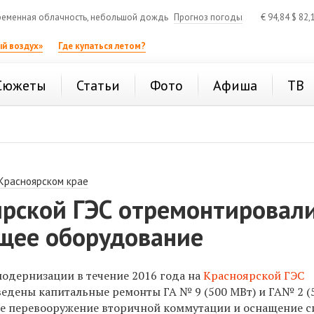
еменная облачность, небольшой дождь
Прогноз погоды
€
94,84
$
82,
й воздух»
Где купаться летом?
Сюжеты
Статьи
Фото
Афиша
ТВ
 Красноярском крае
ярской ГЭС отремонтировал
щее оборудование
одернизации в течение 2016 года на
Красноярской ГЭС
едены капитальные ремонты ГА № 9 (500 МВт) и ГА№ 2 (5
е перевооружение вторичной коммутации и оснащение с