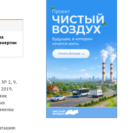
ла
энергии
№ 2, 9.
 2019.
ния
ных
замены
уатацию