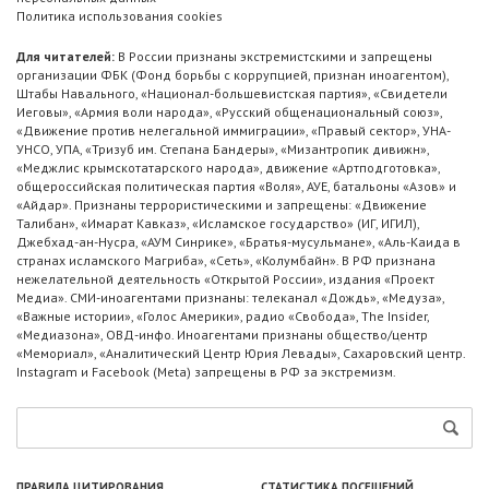
Политика использования cookies
Для читателей:
В России признаны экстремистскими и запрещены
организации ФБК (Фонд борьбы с коррупцией, признан иноагентом),
Штабы Навального, «Национал-большевистская партия», «Свидетели
Иеговы», «Армия воли народа», «Русский общенациональный союз»,
«Движение против нелегальной иммиграции», «Правый сектор», УНА-
УНСО, УПА, «Тризуб им. Степана Бандеры», «Мизантропик дивижн»,
«Меджлис крымскотатарского народа», движение «Артподготовка»,
общероссийская политическая партия «Воля», АУЕ, батальоны «Азов» и
«Айдар». Признаны террористическими и запрещены: «Движение
Талибан», «Имарат Кавказ», «Исламское государство» (ИГ, ИГИЛ),
Джебхад-ан-Нусра, «АУМ Синрике», «Братья-мусульмане», «Аль-Каида в
странах исламского Магриба», «Сеть», «Колумбайн». В РФ признана
нежелательной деятельность «Открытой России», издания «Проект
Медиа». СМИ-иноагентами признаны: телеканал «Дождь», «Медуза»,
«Важные истории», «Голос Америки», радио «Свобода», The Insider,
«Медиазона», ОВД-инфо. Иноагентами признаны общество/центр
«Мемориал», «Аналитический Центр Юрия Левады», Сахаровский центр.
Instagram и Facebook (Metа) запрещены в РФ за экстремизм.
ПРАВИЛА ЦИТИРОВАНИЯ
СТАТИСТИКА ПОСЕЩЕНИЙ