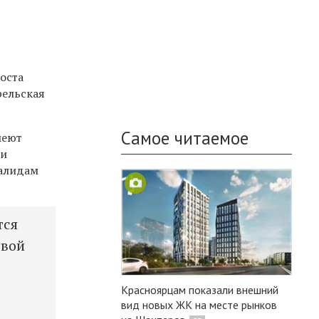
оста
рельская
Самое читаемое
меют
ли
валидам
тся
рвой
Красноярцам показали внешний
вид новых ЖК на месте рынков