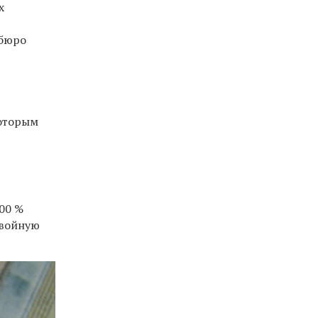
х
 бюро
которым
00 %
двойную