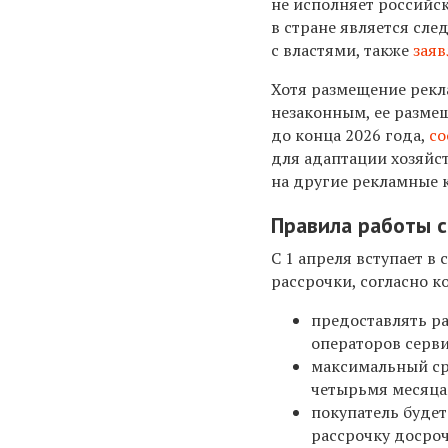
не исполняет российск
в стране является сле
с властями, также
зая
Хотя размещение рекла
незаконным, ее размещ
до конца 2026 года,
с
для адаптации хозяйс
на другие рекламные 
Правила работы с
С 1 апреля вступает 
рассрочки, согласно к
предоставлять ра
операторов серви
максимальный сро
четырьмя месяца
покупатель буде
рассрочку досроч