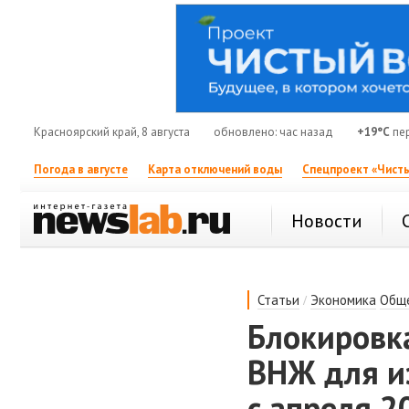
Красноярский край, 8 августа
обновлено: час назад
+19°C
пер
Погода в августе
Карта отключений воды
Спецпроект «Чисты
Новости
/
Статьи
Экономика
Общ
Блокировка
ВНЖ для и
с апреля 2