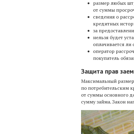
размер любых шт
от суммы просро
сведения о расср
кредитных истори
за предоставлени
нельзя будет уст
оплачивается ли 
оператор рассроч
покупатель обяз
Защита прав зае
Максимальный размер 
по потребительским кр
от суммы основного д
сумму займа. Закон на