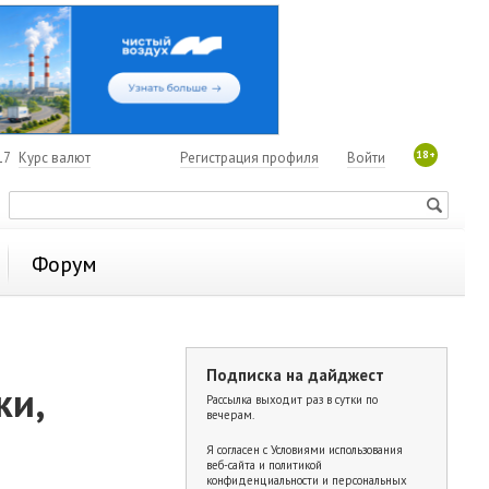
18+
17
Курс валют
Регистрация профиля
Войти
Форум
Подписка на дайджест
ки,
Рассылка выходит раз в сутки по
вечерам.
Я согласен с
Условиями использования
веб-сайта и политикой
конфиденциальности и персональных