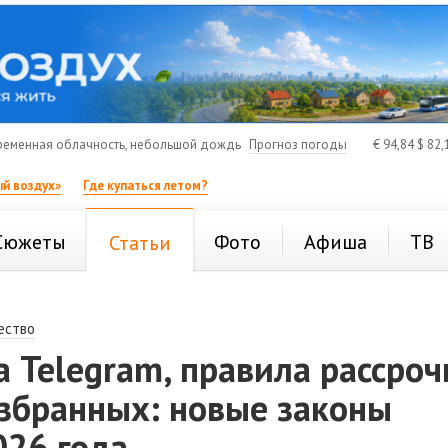
еменная облачность, небольшой дождь
Прогноз погоды
€
94,84
$
82,
й воздух»
Где купаться летом?
Сюжеты
Фото
Афиша
ТВ
Статьи
ество
 Telegram, правила рассроч
збранных: новые законы
026 года