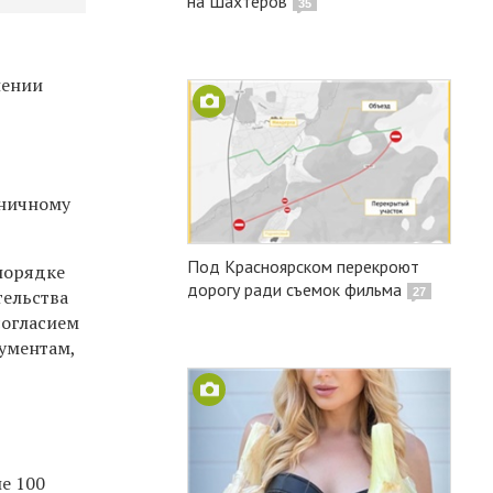
на Шахтеров
35
лении
иничному
Под Красноярском перекроют
 порядке
дорогу ради съемок фильма
27
тельства
согласием
кументам,
е 100