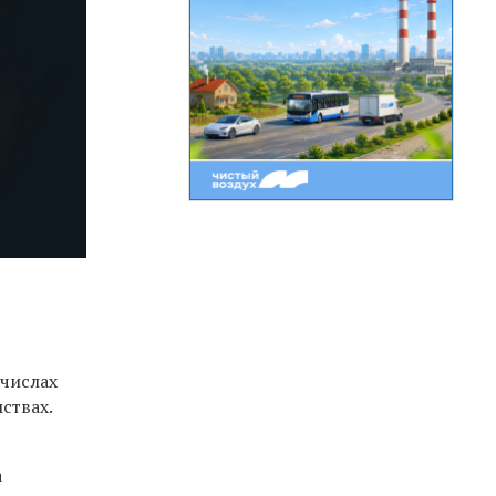
 числах
ствах.
а