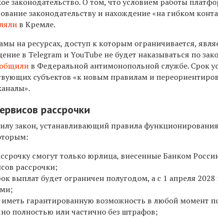
ое законодательство. О том, что условием работы платф
дование законодательству и нахождение «на гибком конта
вляли
в Кремле.
мы на ресурсах, доступ к которым ограничивается, явля
ение в Telegram и YouTube не будет наказываться по зак
ообщили
в Федеральной антимонопольной службе. Срок у
твующих субъектов «к новым правилам и переориентиро
каналы».
ервисов рассрочки
в силу закон, устанавливающий правила функционировани
оторым:
ссрочку смогут только юрлица, внесенные Банком России
сов рассрочки;
к выплат будет ограничен полугодом, а с 1 апреля 2028
ми;
т иметь гарантированную возможность в любой момент п
но полностью или частично без штрафов;