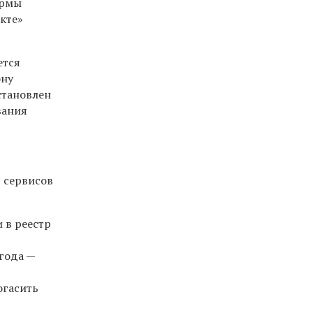
ормы
кте»
ется
ону
становлен
вания
я сервисов
 в реестр
 года —
огасить