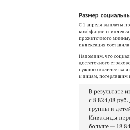
Размер социальны
С 1 апреля выплаты п
коэффициент индексац
прожиточного минимум
индексация составила 
Напомним, что социал
достаточного страхово
нужного количества и
и лицам, потерявшим 
В результате 
с 8 824,08 руб
группы и детей
Инвалиды перво
больше — 18 84