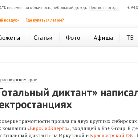
1°C
переменная облачность, небольшой дождь
Прогноз погоды
€
94,
й воздух»
Где купаться летом?
Сюжеты
Статьи
Фото
Афиша
ТВ
Красноярском крае
Тотальный диктант» написа
лектростанциях
роверке грамотности прошла на двух крупных сибирских
х компании «
ЕвроСибЭнерго
», входящей в En+ Group. В д
 «Тотальный диктант» на Иркутской и
Красноярской ГЭС
.