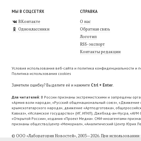
МЫ В СОЦСЕТЯХ
СПРАВКА
ВКонтакте
О нас
Одноклассники
Обратная связь
Логотип
RSS-экспорт
Контакты редакции
Условия использования веб-сайта и политика конфиденциальности и 
Политика использования cookies
Заметили ошибку? Выделите её и нажмите
Ctrl + Enter
.
Для читателей:
В России признаны экстремистскими и запрещены орга
«Армия воли народа», «Русский общенациональный союз», «Движение п
крымскотатарского народа», движение «Артподготовка», общероссийск
Кавказ», «Исламское государство» (ИГ, ИГИЛ), Джебхад-ан-Нусра, «АУМ
«Открытой России», издания «Проект Медиа». СМИ-иноагентами признан
признаны общество/центр «Мемориал», «Аналитический Центр Юрия Лев
© ООО «Лаборатория Новоcтей», 2003—2026.
При использовании 