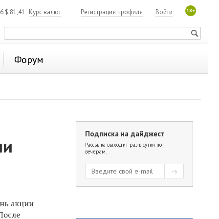
18+
06
$
81,41
Курс валют
Регистрация профиля
Войти
Форум
Подписка на дайджест
ли
Рассылка выходит раз в сутки по
вечерам.
ень акции
 После