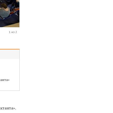
1 из 2
танта»
ктанта».