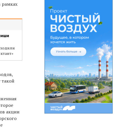
в рамках
пиши
сходили
иктант»
водов,
т такой
оженная
второе
ков акции
орского
ие