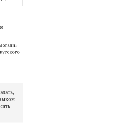
е
ые
омогали»
кутского
:
азать,
языком
исать