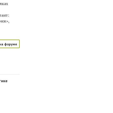
лках
тант:
риж»,
на форуме
тике