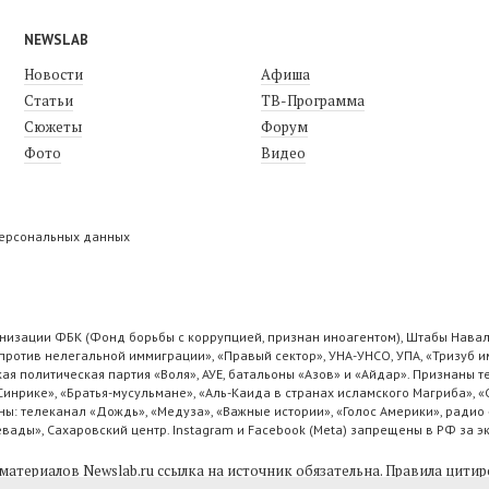
NEWSLAB
Новости
Афиша
Статьи
ТВ-Программа
Сюжеты
Форум
Фото
Видео
персональных данных
низации ФБК (Фонд борьбы с коррупцией, признан иноагентом), Штабы Навал
ротив нелегальной иммиграции», «Правый сектор», УНА-УНСО, УПА, «Тризуб и
ая политическая партия «Воля», АУЕ, батальоны «Азов» и «Айдар». Признаны
 Синрике», «Братья-мусульмане», «Аль-Каида в странах исламского Магриба», 
ы: телеканал «Дождь», «Медуза», «Важные истории», «Голос Америки», радио 
ады», Сахаровский центр. Instagram и Facebook (Metа) запрещены в РФ за э
материалов Newslab.ru ссылка на источник обязательна.
Правила цитир