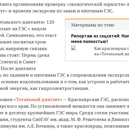
танта организовали проверку «экологической зоркости» 
т» и провели экскурсии по залам и плотинам ГЭС.
отального диктанта» 120
Материалы по теме
ктант на ГЭС с видом
ей. Символично, что текст
Репортаж из соцсетей: На
меня полностью!
фович посвятил трем
ых напрямую связана
Как красноярцы 
на «Тотальный д
они стоят: Пермь (река
Селенга) и Санкт-
. После диктанта
ь по зданиям и плотинам ГЭС в сопровождении экскурсо
 основах водопользования и о том, как устроен и работае
мой энергии, как гидроэлектростанция.
рошел «
Тотальный диктант
» — Красноярская ГЭС, распол
ярского края. По установленной мощности она занимает 
ит в десятку крупнейших ГЭС мира. Среди сотни участни
ии, студенты СибГАУ им. акад. М. Ф. Решетнева и Дивног
никума им. А.Е. Бочкина, а также красноярцы, пожелавш