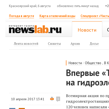
Красноярский край, 6 августа
обновлено: пять минут назад
+2
Погода в августе
Карта отключений воды
Спецпроект «Чисты
Новости
Лента новостей
Сюжеты
Архив
Досье
/
,
Новости
Общество
В 
Впервые «
на гидроэ
Всемирная акция по п
10 апреля 2017 13:41
1
гидроэлектростанция
120 человек написали