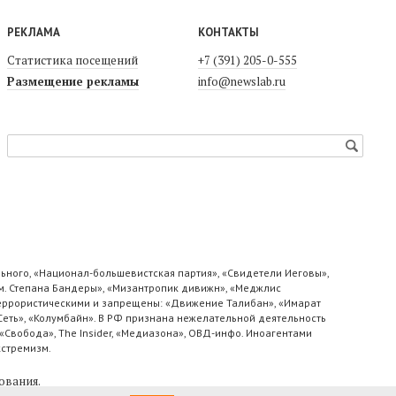
РЕКЛАМА
КОНТАКТЫ
Статистика посещений
+7 (391) 205-0-555
Размещение рекламы
info@newslab.ru
ьного, «Национал-большевистская партия», «Свидетели Иеговы»,
м. Степана Бандеры», «Мизантропик дивижн», «Меджлис
 террористическими и запрещены: «Движение Талибан», «Имарат
«Сеть», «Колумбайн». В РФ признана нежелательной деятельность
«Свобода», The Insider, «Медиазона», ОВД-инфо. Иноагентами
кстремизм.
ования
.