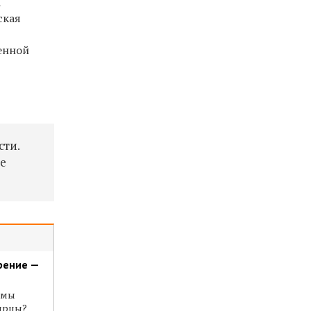
а
ская
венной
сти.
ие
рение —
емы
ярцы?