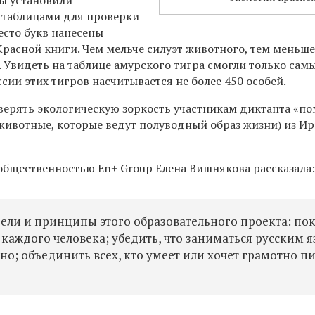
ры установили
 таблицами для проверки
есто букв нанесены
Красной книги. Чем мельче силуэт животного, тем меньш
. Увидеть на таблице амурского тигра смогли только сам
ссии этих тигров насчитывается не более 450 особей.
верять экологическую зоркость участникам диктанта «п
животные, которые ведут полуводный образ жизни) из Ир
 общественностью En+ Group Елена Вишнякова рассказала
ели и принципы этого образовательного проекта: пок
 каждого человека; убедить, что заниматься русским 
зно; объединить всех, кто умеет или хочет грамотно п