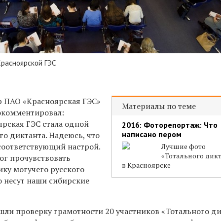
Красноярской ГЭС
р ПАО «Красноярская ГЭС»
Материалы по теме
комментировал:
ярская ГЭС стала одной
2016: Фоторепортаж: Что
написано пером
го диктанта. Надеюсь, что
 соответствующий настрой.
Лучшие фото
«Тотального дик
ог прочувствовать
в Красноярске
ику могучего русского
о несут наши сибирские
шли проверку грамотности 20 участников «Тотального ди