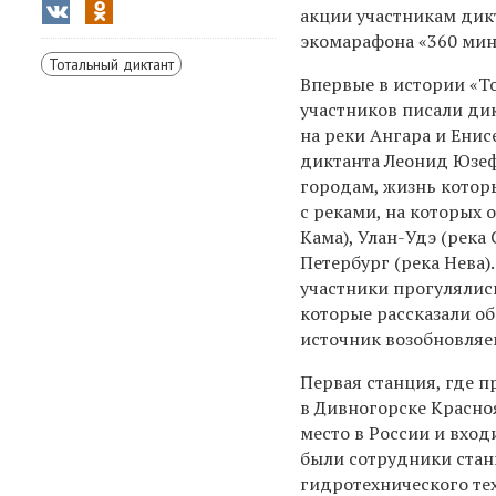
акции участникам дик
экомарафона «360 мину
Тотальный диктант
Впервые в истории «Т
участников писали ди
на реки Ангара и Енис
диктанта Леонид Юзе
городам, жизнь котор
с реками, на которых 
Кама), Улан-Удэ (река 
Петербург (река Нева)
участники прогулялис
которые рассказали об
источник возобновляе
Первая станция, где п
в Дивногорске Красно
место в России и вход
были сотрудники станц
гидротехнического тех