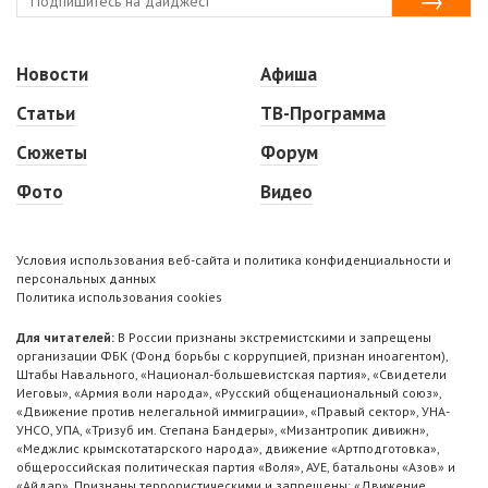
Новости
Афиша
Статьи
ТВ-Программа
Сюжеты
Форум
Фото
Видео
Условия использования веб-сайта и политика конфиденциальности и
персональных данных
Политика использования cookies
Для читателей:
В России признаны экстремистскими и запрещены
организации ФБК (Фонд борьбы с коррупцией, признан иноагентом),
Штабы Навального, «Национал-большевистская партия», «Свидетели
Иеговы», «Армия воли народа», «Русский общенациональный союз»,
«Движение против нелегальной иммиграции», «Правый сектор», УНА-
УНСО, УПА, «Тризуб им. Степана Бандеры», «Мизантропик дивижн»,
«Меджлис крымскотатарского народа», движение «Артподготовка»,
общероссийская политическая партия «Воля», АУЕ, батальоны «Азов» и
«Айдар». Признаны террористическими и запрещены: «Движение