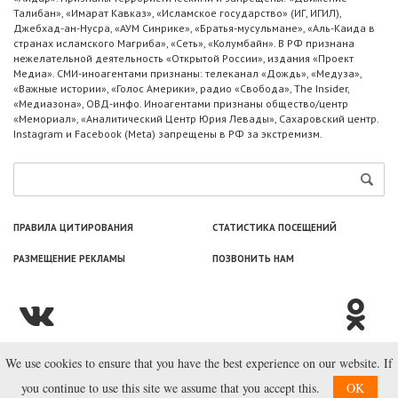
Талибан», «Имарат Кавказ», «Исламское государство» (ИГ, ИГИЛ),
Джебхад-ан-Нусра, «АУМ Синрике», «Братья-мусульмане», «Аль-Каида в
странах исламского Магриба», «Сеть», «Колумбайн». В РФ признана
нежелательной деятельность «Открытой России», издания «Проект
Медиа». СМИ-иноагентами признаны: телеканал «Дождь», «Медуза»,
«Важные истории», «Голос Америки», радио «Свобода», The Insider,
«Медиазона», ОВД-инфо. Иноагентами признаны общество/центр
«Мемориал», «Аналитический Центр Юрия Левады», Сахаровский центр.
Instagram и Facebook (Metа) запрещены в РФ за экстремизм.
ПРАВИЛА ЦИТИРОВАНИЯ
СТАТИСТИКА ПОСЕЩЕНИЙ
РАЗМЕЩЕНИЕ РЕКЛАМЫ
ПОЗВОНИТЬ НАМ
We use cookies to ensure that you have the best experience on our website. If
© ООО «Лаборатория Новоcтей», 2003—2026.
you continue to use this site we assume that you accept this.
OK