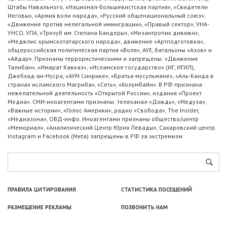
Штабы Навального, «Национал-большевистская партия», «Свидетели
Иеговы», «Армия воли народа», «Русский общенациональный союз»,
«Движение против нелегальной иммиграции», «Правый сектор», УНА-
УНСО, УПА, «Тризуб им. Степана Бандеры», «Мизантропик дивижн»,
«Меджлис крымскотатарского народа», движение «Артподготовка»,
общероссийская политическая партия «Воля», АУЕ, батальоны «Азов» и
«Айдар». Признаны террористическими и запрещены: «Движение
Талибан», «Имарат Кавказ», «Исламское государство» (ИГ, ИГИЛ),
Джебхад-ан-Нусра, «АУМ Синрике», «Братья-мусульмане», «Аль-Каида в
странах исламского Магриба», «Сеть», «Колумбайн». В РФ признана
нежелательной деятельность «Открытой России», издания «Проект
Медиа». СМИ-иноагентами признаны: телеканал «Дождь», «Медуза»,
«Важные истории», «Голос Америки», радио «Свобода», The Insider,
«Медиазона», ОВД-инфо. Иноагентами признаны общество/центр
«Мемориал», «Аналитический Центр Юрия Левады», Сахаровский центр.
Instagram и Facebook (Metа) запрещены в РФ за экстремизм.
ПРАВИЛА ЦИТИРОВАНИЯ
СТАТИСТИКА ПОСЕЩЕНИЙ
РАЗМЕЩЕНИЕ РЕКЛАМЫ
ПОЗВОНИТЬ НАМ