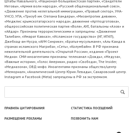
Штабы Навального, «Национал-большевистская партия», «Свидетели
Иеговы», «Армия воли народа», «Русский общенациональный союз»,
«Движение против нелегальной иммиграции», «Правый сектор», УНА-
УНСО, УПА, «Тризуб им. Степана Бандеры», «Мизантропик дивижн»,
«Меджлис крымскотатарского народа», движение «Артподготовка»,
общероссийская политическая партия «Воля», АУЕ, батальоны «Азов» и
«Айдар». Признаны террористическими и запрещены: «Движение
Талибан», «Имарат Кавказ», «Исламское государство» (ИГ, ИГИЛ),
Джебхад-ан-Нусра, «АУМ Синрике», «Братья-мусульмане», «Аль-Каида в
странах исламского Магриба», «Сеть», «Колумбайн». В РФ признана
нежелательной деятельность «Открытой России», издания «Проект
Медиа». СМИ-иноагентами признаны: телеканал «Дождь», «Медуза»,
«Важные истории», «Голос Америки», радио «Свобода», The Insider,
«Медиазона», ОВД-инфо. Иноагентами признаны общество/центр
«Мемориал», «Аналитический Центр Юрия Левады», Сахаровский центр.
Instagram и Facebook (Metа) запрещены в РФ за экстремизм.
ПРАВИЛА ЦИТИРОВАНИЯ
СТАТИСТИКА ПОСЕЩЕНИЙ
РАЗМЕЩЕНИЕ РЕКЛАМЫ
ПОЗВОНИТЬ НАМ