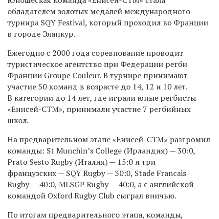
обладателем золотых медалей международного
турнира SQY Festival, который проходил во Франции
в городе Эланкур.
Ежегодно с 2000 года соревнование проводит
туристическое агентство при Федерации регби
Франции
Groupe
Couleur. В турнире принимают
участие 50 команд в возрасте до 14, 12 и 10 лет.
В категории до 14 лет, где играли юные регбисты
«Енисей-СТМ», принимали участие 7 регбийных
школ.
На предварительном этапе «Енисей-СТМ» разгромил
команды:
St
Munchin
’
s
College (Ирландия)
—
30:0
,
Prato
Sesto
Rugby (Италия)
—
15:0
и три
французских —
SQY
Rugby —
30:0
,
Stade
Francais
Rugby —
40:0
, MLSGP Rugby —
40:0
, а с английской
командой
Oxford
Rugby
Club
сыграл вничью.
По итогам предварительного этапа, команды,