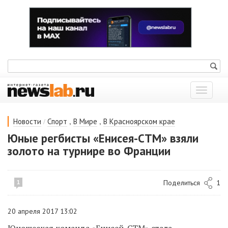
Показат
меню
/
,
,
Новости
Спорт
В Мире
В Красноярском крае
Юные регбисты «Енисея-СТМ» взяли
золото на турнире во Франции
Поделиться
1
1
20 апреля 2017 13:02
Юношеская команда «Енисей-СТМ» стала