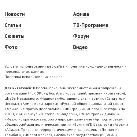
Новости
Афиша
Статьи
ТВ-Программа
Сюжеты
Форум
Фото
Видео
Условия использования веб-сайта и политика конфиденциальности и
персональных данных
Политика использования cookies
Для читателей:
В России признаны экстремистскими и запрещены
организации ФБК (Фонд борьбы с коррупцией, признан иноагентом),
Штабы Навального, «Национал-большевистская партия», «Свидетели
Иеговы», «Армия воли народа», «Русский общенациональный союз»,
«Движение против нелегальной иммиграции», «Правый сектор», УНА-
УНСО, УПА, «Тризуб им. Степана Бандеры», «Мизантропик дивижн»,
«Меджлис крымскотатарского народа», движение «Артподготовка»,
общероссийская политическая партия «Воля», АУЕ, батальоны «Азов» и
«Айдар». Признаны террористическими и запрещены: «Движение
Талибан», «Имарат Кавказ», «Исламское государство» (ИГ, ИГИЛ),