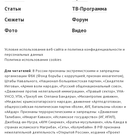
Статьи
ТВ-Программа
Сюжеты
Форум
Фото
Видео
Условия использования веб-сайта и политика конфиденциальности и
персональных данных
Политика использования cookies
Для читателей:
В России признаны экстремистскими и запрещены
организации ФБК (Фонд борьбы с коррупцией, признан иноагентом),
Штабы Навального, «Национал-большевистская партия», «Свидетели
Иеговы», «Армия воли народа», «Русский общенациональный союз»,
«Движение против нелегальной иммиграции», «Правый сектор», УНА-
УНСО, УПА, «Тризуб им. Степана Бандеры», «Мизантропик дивижн»,
«Меджлис крымскотатарского народа», движение «Артподготовка»,
общероссийская политическая партия «Воля», АУЕ, батальоны «Азов» и
«Айдар». Признаны террористическими и запрещены: «Движение
Талибан», «Имарат Кавказ», «Исламское государство» (ИГ, ИГИЛ),
Джебхад-ан-Нусра, «АУМ Синрике», «Братья-мусульмане», «Аль-Каида в
странах исламского Магриба», «Сеть», «Колумбайн». В РФ признана
нежелательной деятельность «Открытой России», издания «Проект