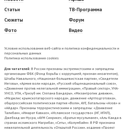
Статьи
ТВ-Программа
Сюжеты
Форум
Фото
Видео
Условия использования веб-сайта и политика конфиденциальности и
персональных данных
Политика использования cookies
Для читателей:
В России признаны экстремистскими и запрещены
организации ФБК (Фонд борьбы с коррупцией, признан иноагентом),
Штабы Навального, «Национал-большевистская партия», «Свидетели
Иеговы», «Армия воли народа», «Русский общенациональный союз»,
«Движение против нелегальной иммиграции», «Правый сектор», УНА-
УНСО, УПА, «Тризуб им. Степана Бандеры», «Мизантропик дивижн»,
«Меджлис крымскотатарского народа», движение «Артподготовка»,
общероссийская политическая партия «Воля», АУЕ, батальоны «Азов» и
«Айдар». Признаны террористическими и запрещены: «Движение
Талибан», «Имарат Кавказ», «Исламское государство» (ИГ, ИГИЛ),
Джебхад-ан-Нусра, «АУМ Синрике», «Братья-мусульмане», «Аль-Каида в
странах исламского Магриба», «Сеть», «Колумбайн». В РФ признана
нежелательной деятельность «Открытой России», издания «Проект