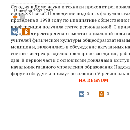
Сегодня в Доме науки и техники проходит регионал
13 ноября 2002 17:32
спорт XXI века". Проведение подобных форумов ста
0
проведена в 1998 году по инициативе общественног
конференция получила статус региональной. С прив
города - директор департамента социальной полити
учителей физической культуры общеобразовательны
медицины, включились в обсуждение актуальных на
состоит из трех разделов: пленарное заседание, ра
дня. В первой части с основными докладами высту
начальник главного управления образования Надежд
форума обсудят и примут резолюцию V региональн
ИА REGNUM
0
0