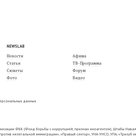
NEWSLAB
Новости
Афиша
Статьи
ТВ-Программа
Сюжеты
Форум
Фото
Видео
персональных данных
низации ФБК (Фонд борьбы с коррупцией, признан иноагентом), Штабы Навал
ротив нелегальной иммиграции», «Правый сектор», УНА-УНСО, УПА, «Тризуб и