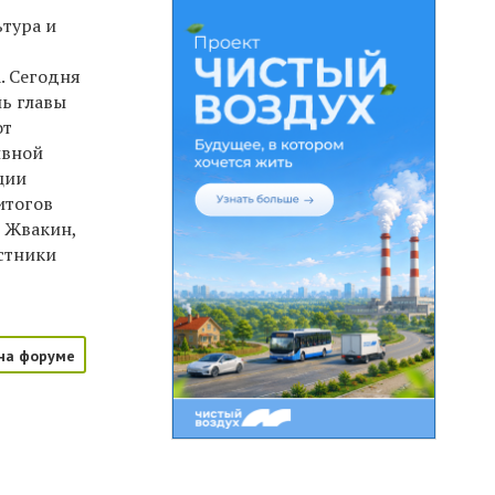
тура и
. Сегодня
ль главы
от
ивной
ции
итогов
в Жвакин,
стники
на форуме