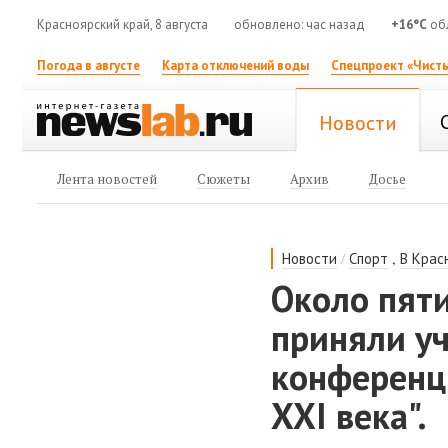
Красноярский край, 8 августа
обновлено: час назад
+16°C
об
Погода в августе
Карта отключений воды
Спецпроект «Чисты
Новости
Лента новостей
Сюжеты
Архив
Досье
/
,
Новости
Спорт
В Крас
Около пят
приняли уч
конференци
XXI века".