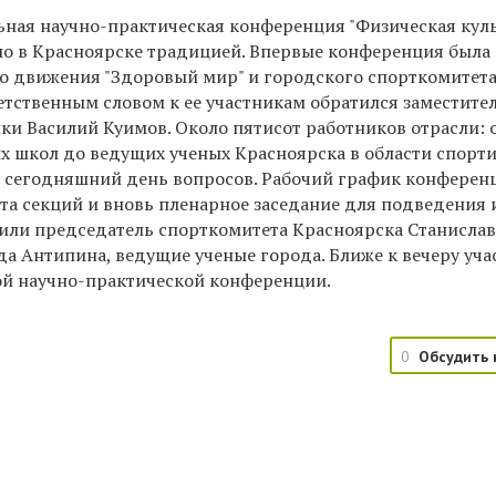
ьная научно-практическая конференция "Физическая куль
ло в Красноярске традицией. Впервые конференция была
о движения "Здоровый мир" и городского спорткомитета
етственным словом к ее участникам обратился заместите
ки Василий Куимов. Около пятисот работников отрасли: 
х школ до ведущих ученых Красноярска в области спорт
 сегодняшний день вопросов. Рабочий график конферен
бота секций и вновь пленарное заседание для подведения 
пили председатель спорткомитета Красноярска Станисла
а Антипина, ведущие ученые города. Ближе к вечеру уча
ой научно-практической конференции.
0
Обсудить 