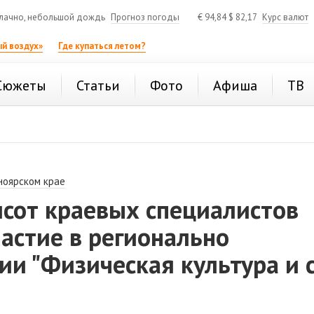
лачно, небольшой дождь
Прогноз погоды
€
94,84
$
82,17
Курс валют
й воздух»
Где купаться летом?
Сюжеты
Статьи
Фото
Афиша
ТВ
ноярском крае
исот краевых специалистов
астие в регионально
и "Физическая культура и 