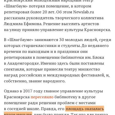
«Шлагбаум» потерял помещение, в котором
репетировал более 20 лет. Об этом Newslab.ru
рассказала руководитель творческого коллектива
Людмила Ефимова. Решение выселить артистов
на улицу приняло управление культуры Красноярска.
В «Шлагбауме» занимаются 30 молодых людей, среди
которых старшеклассники и студенты. До недавнего
времени по выходным и в праздники они
репетировали в помещении библиотеки им. Блока
в Академгородке. Именно здесь были поставлены
спектакли, которые принесли театру множество
наград российских и международных фестивалей, и,
собственно, звание народного.
Однако в 2017 году главное управление культуры
Красноярска
переселило
библиотеку в другое
помещение ради решения проблем с местами
в соседней школе. Правда, его
площадь оказалась
втрое меньше
, чем было прежде. Так что для театра