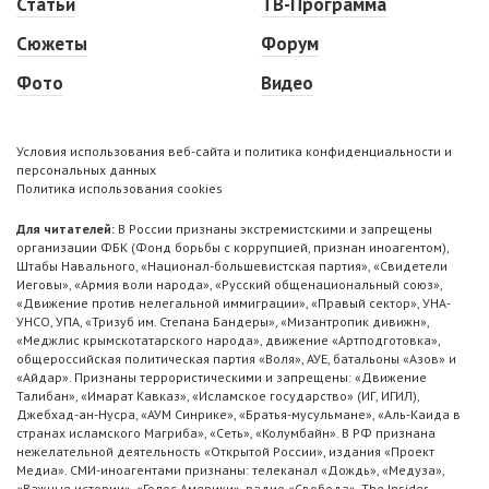
Статьи
ТВ-Программа
Сюжеты
Форум
Фото
Видео
Условия использования веб-сайта и политика конфиденциальности и
персональных данных
Политика использования cookies
Для читателей:
В России признаны экстремистскими и запрещены
организации ФБК (Фонд борьбы с коррупцией, признан иноагентом),
Штабы Навального, «Национал-большевистская партия», «Свидетели
Иеговы», «Армия воли народа», «Русский общенациональный союз»,
«Движение против нелегальной иммиграции», «Правый сектор», УНА-
УНСО, УПА, «Тризуб им. Степана Бандеры», «Мизантропик дивижн»,
«Меджлис крымскотатарского народа», движение «Артподготовка»,
общероссийская политическая партия «Воля», АУЕ, батальоны «Азов» и
«Айдар». Признаны террористическими и запрещены: «Движение
Талибан», «Имарат Кавказ», «Исламское государство» (ИГ, ИГИЛ),
Джебхад-ан-Нусра, «АУМ Синрике», «Братья-мусульмане», «Аль-Каида в
странах исламского Магриба», «Сеть», «Колумбайн». В РФ признана
нежелательной деятельность «Открытой России», издания «Проект
Медиа». СМИ-иноагентами признаны: телеканал «Дождь», «Медуза»,
«Важные истории», «Голос Америки», радио «Свобода», The Insider,