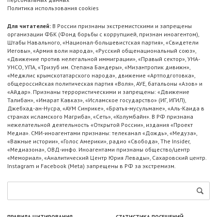
Политика использования cookies
Для читателей:
В России признаны экстремистскими и запрещены
организации ФБК (Фонд борьбы с коррупцией, признан иноагентом),
Штабы Навального, «Национал-большевистская партия», «Свидетели
Иеговы», «Армия воли народа», «Русский общенациональный союз»,
«Движение против нелегальной иммиграции», «Правый сектор», УНА-
УНСО, УПА, «Тризуб им. Степана Бандеры», «Мизантропик дивижн»,
«Меджлис крымскотатарского народа», движение «Артподготовка»,
общероссийская политическая партия «Воля», АУЕ, батальоны «Азов» и
«Айдар». Признаны террористическими и запрещены: «Движение
Талибан», «Имарат Кавказ», «Исламское государство» (ИГ, ИГИЛ),
Джебхад-ан-Нусра, «АУМ Синрике», «Братья-мусульмане», «Аль-Каида в
странах исламского Магриба», «Сеть», «Колумбайн». В РФ признана
нежелательной деятельность «Открытой России», издания «Проект
Медиа». СМИ-иноагентами признаны: телеканал «Дождь», «Медуза»,
«Важные истории», «Голос Америки», радио «Свобода», The Insider,
«Медиазона», ОВД-инфо. Иноагентами признаны общество/центр
«Мемориал», «Аналитический Центр Юрия Левады», Сахаровский центр.
Instagram и Facebook (Metа) запрещены в РФ за экстремизм.