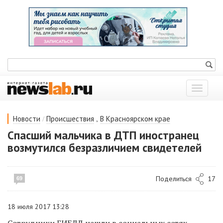
Показат
меню
/
,
Новости
Происшествия
В Красноярском крае
Спасший мальчика в ДТП иностранец
возмутился безразличием свидетелей
Поделиться
17
69
18 июля 2017 13:28
Сотрудники ГИБДД нашли в социальных сетях