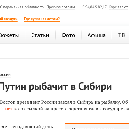
°C
переменная облачность
Прогноз погоды
€
94,84
$
82,17
Курс валют
й воздух»
Где купаться летом?
Сюжеты
Статьи
Фото
Афиша
ТВ
России
Путин рыбачит в Сибири
Восток президент России заехал в Сибирь на рыбалку. Об
 газета
» со ссылкой на пресс-секретаря главы государств
едет сегодняшний день