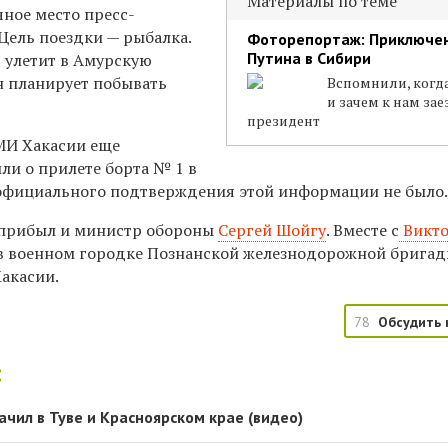
Материалы по теме
чное место пресс-
 Цель поездки — рыбалка.
Фоторепортаж: Приключе
Путина в Сибири
т улетит в Амурскую
он планирует побывать
Вспомнили, когд
и зачем к нам за
президент
СМИ Хакасии еще
ли о прилете борта № 1 в
 официального подтверждения этой информации не было
 прибыл и министр обороны
Сергей Шойгу
. Вместе с
Викт
в военном городке Познанской железнодорожной бригад
Хакасии.
78
Обсудить 
:
чил в Туве и Красноярском крае (видео)