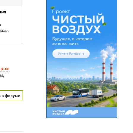
ния
а
езжал
.
ором
ы,
на форуме