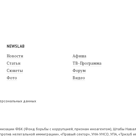
NEWSLAB
Новости
Афиша
Статьи
ТВ-Программа
Сюжеты
Форум
Фото
Видео
персональных данных
низации ФБК (Фонд борьбы с коррупцией, признан иноагентом), Штабы Навал
ротив нелегальной иммиграции», «Правый сектор», УНА-УНСО, УПА, «Тризуб и