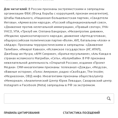
Для читателей:
В России признаны экстремистскими и запрещены
организации ФБК (Фонд борьбы с коррупцией, признан иноагентом),
Штабы Навального, «Национал-большевистская партия», «Свидетели
Иеговы», «Армия воли народа», «Русский общенациональный союз»,
«Движение против нелегальной иммиграции», «Правый сектор», УНА-
УНСО, УПА, «Тризуб им. Степана Бандеры», «Мизантропик дивижн»,
«Меджлис крымскотатарского народа», движение «Артподготовка»,
общероссийская политическая партия «Воля», АУЕ, батальоны «Азов» и
«Айдар». Признаны террористическими и запрещены: «Движение
Талибан», «Имарат Кавказ», «Исламское государство» (ИГ, ИГИЛ),
Джебхад-ан-Нусра, «АУМ Синрике», «Братья-мусульмане», «Аль-Каида в
странах исламского Магриба», «Сеть», «Колумбайн». В РФ признана
нежелательной деятельность «Открытой России», издания «Проект
Медиа». СМИ-иноагентами признаны: телеканал «Дождь», «Медуза»,
«Важные истории», «Голос Америки», радио «Свобода», The Insider,
«Медиазона», ОВД-инфо. Иноагентами признаны общество/центр
«Мемориал», «Аналитический Центр Юрия Левады», Сахаровский центр.
Instagram и Facebook (Metа) запрещены в РФ за экстремизм.
ПРАВИЛА ЦИТИРОВАНИЯ
СТАТИСТИКА ПОСЕЩЕНИЙ