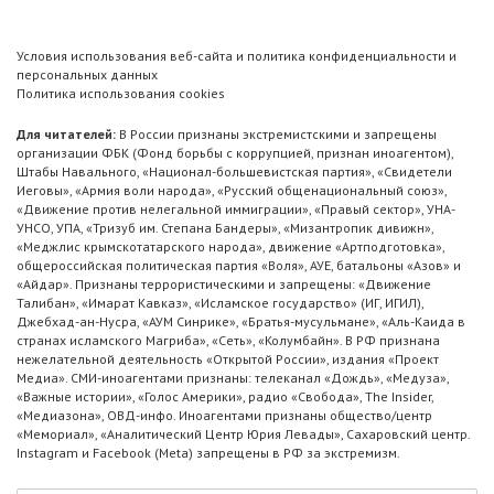
Условия использования веб-сайта и политика конфиденциальности и
персональных данных
Политика использования cookies
Для читателей:
В России признаны экстремистскими и запрещены
организации ФБК (Фонд борьбы с коррупцией, признан иноагентом),
Штабы Навального, «Национал-большевистская партия», «Свидетели
Иеговы», «Армия воли народа», «Русский общенациональный союз»,
«Движение против нелегальной иммиграции», «Правый сектор», УНА-
УНСО, УПА, «Тризуб им. Степана Бандеры», «Мизантропик дивижн»,
«Меджлис крымскотатарского народа», движение «Артподготовка»,
общероссийская политическая партия «Воля», АУЕ, батальоны «Азов» и
«Айдар». Признаны террористическими и запрещены: «Движение
Талибан», «Имарат Кавказ», «Исламское государство» (ИГ, ИГИЛ),
Джебхад-ан-Нусра, «АУМ Синрике», «Братья-мусульмане», «Аль-Каида в
странах исламского Магриба», «Сеть», «Колумбайн». В РФ признана
нежелательной деятельность «Открытой России», издания «Проект
Медиа». СМИ-иноагентами признаны: телеканал «Дождь», «Медуза»,
«Важные истории», «Голос Америки», радио «Свобода», The Insider,
«Медиазона», ОВД-инфо. Иноагентами признаны общество/центр
«Мемориал», «Аналитический Центр Юрия Левады», Сахаровский центр.
Instagram и Facebook (Metа) запрещены в РФ за экстремизм.