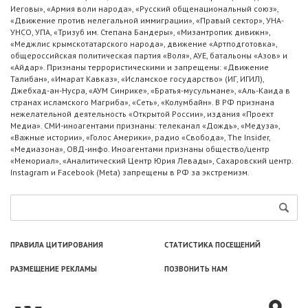
Иеговы», «Армия воли народа», «Русский общенациональный союз»,
«Движение против нелегальной иммиграции», «Правый сектор», УНА-
УНСО, УПА, «Тризуб им. Степана Бандеры», «Мизантропик дивижн»,
«Меджлис крымскотатарского народа», движение «Артподготовка»,
общероссийская политическая партия «Воля», АУЕ, батальоны «Азов» и
«Айдар». Признаны террористическими и запрещены: «Движение
Талибан», «Имарат Кавказ», «Исламское государство» (ИГ, ИГИЛ),
Джебхад-ан-Нусра, «АУМ Синрике», «Братья-мусульмане», «Аль-Каида в
странах исламского Магриба», «Сеть», «Колумбайн». В РФ признана
нежелательной деятельность «Открытой России», издания «Проект
Медиа». СМИ-иноагентами признаны: телеканал «Дождь», «Медуза»,
«Важные истории», «Голос Америки», радио «Свобода», The Insider,
«Медиазона», ОВД-инфо. Иноагентами признаны общество/центр
«Мемориал», «Аналитический Центр Юрия Левады», Сахаровский центр.
Instagram и Facebook (Metа) запрещены в РФ за экстремизм.
ПРАВИЛА ЦИТИРОВАНИЯ
СТАТИСТИКА ПОСЕЩЕНИЙ
РАЗМЕЩЕНИЕ РЕКЛАМЫ
ПОЗВОНИТЬ НАМ