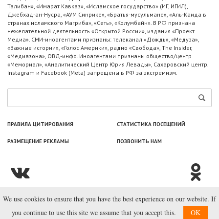
Талибан», «Имарат Кавказ», «Исламское государство» (ИГ, ИГИЛ),
Джебхад-ан-Нусра, «АУМ Синрике», «Братья-мусульмане», «Аль-Каида в
странах исламского Магриба», «Сеть», «Колумбайн». В РФ признана
нежелательной деятельность «Открытой России», издания «Проект
Медиа». СМИ-иноагентами признаны: телеканал «Дождь», «Медуза»,
«Важные истории», «Голос Америки», радио «Свобода», The Insider,
«Медиазона», ОВД-инфо. Иноагентами признаны общество/центр
«Мемориал», «Аналитический Центр Юрия Левады», Сахаровский центр.
Instagram и Facebook (Metа) запрещены в РФ за экстремизм.
ПРАВИЛА ЦИТИРОВАНИЯ
СТАТИСТИКА ПОСЕЩЕНИЙ
РАЗМЕЩЕНИЕ РЕКЛАМЫ
ПОЗВОНИТЬ НАМ
We use cookies to ensure that you have the best experience on our website. If
© ООО «Лаборатория Новоcтей», 2003—2026.
you continue to use this site we assume that you accept this.
OK