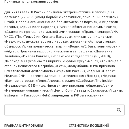
Политика использования cookies
Для читателей:
В России признаны экстремистскими и запрещены
организации ФБК (Фонд борьбы с коррупцией, признан иноагентом),
Штабы Навального, «Национал-большевистская партия», «Свидетели
Иеговы», «Армия воли народа», «Русский общенациональный союз»,
«Движение против нелегальной иммиграции», «Правый сектор», УНА-
УНСО, УПА, «Тризуб им. Степана Бандеры», «Мизантропик дивижн»,
«Меджлис крымскотатарского народа», движение «Артподготовка»,
общероссийская политическая партия «Воля», АУЕ, батальоны «Азов» и
«Айдар». Признаны террористическими и запрещены: «Движение
Талибан», «Имарат Кавказ», «Исламское государство» (ИГ, ИГИЛ),
Джебхад-ан-Нусра, «АУМ Синрике», «Братья-мусульмане», «Аль-Каида в
странах исламского Магриба», «Сеть», «Колумбайн». В РФ признана
нежелательной деятельность «Открытой России», издания «Проект
Медиа». СМИ-иноагентами признаны: телеканал «Дождь», «Медуза»,
«Важные истории», «Голос Америки», радио «Свобода», The Insider,
«Медиазона», ОВД-инфо. Иноагентами признаны общество/центр
«Мемориал», «Аналитический Центр Юрия Левады», Сахаровский центр.
Instagram и Facebook (Metа) запрещены в РФ за экстремизм.
ПРАВИЛА ЦИТИРОВАНИЯ
СТАТИСТИКА ПОСЕЩЕНИЙ