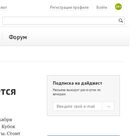
18+
алют
Регистрация профиля
Войти
Форум
Подписка на дайджест
ется
Рассылка выходит раз в сутки по
вечерам.
кабря
а Кубок
ты. Стоит