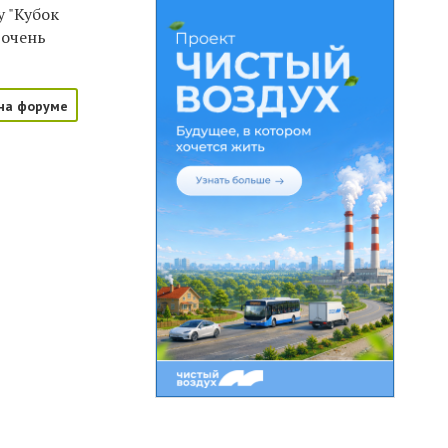
у "Кубок
 очень
на форуме