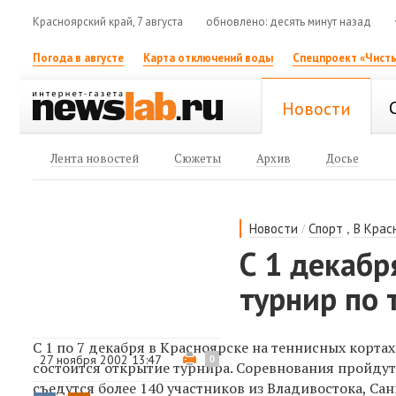
Красноярский край, 7 августа
обновлено: десять минут назад
Погода в августе
Карта отключений воды
Спецпроект «Чисты
Новости
Лента новостей
Сюжеты
Архив
Досье
/
,
Новости
Спорт
В Крас
С 1 декабр
турнир по 
С 1 по 7 декабря в Красноярске на теннисных корта
27 ноября 2002 13:47
0
состоится открытие турнира. Соревнования пройдут п
съедутся более 140 участников из Владивостока, Сан