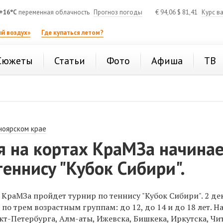
+16°C
переменная облачность
Прогноз погоды
€
94,06
$
81,41
Курс в
й воздух»
Где купаться летом?
Сюжеты
Статьи
Фото
Афиша
ТВ
ноярском крае
я на кортах КраМЗа начина
теннису "Кубок Сибири".
х КраМЗа пройдет турнир по теннису "Кубок Сибири". 2 де
о трем возрастным группам: до 12, до 14 и до 18 лет. Н
кт-Петербурга, Алм-аты, Ижевска, Бишкека, Иркутска, Чи