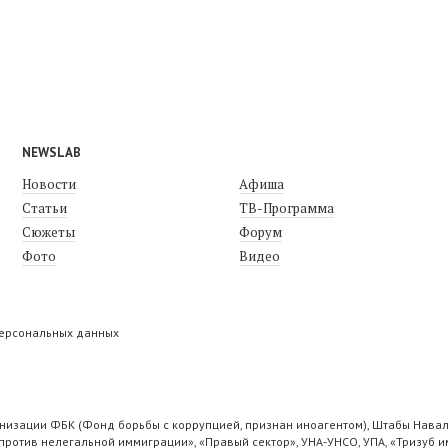
NEWSLAB
Новости
Афиша
Статьи
ТВ-Программа
Сюжеты
Форум
Фото
Видео
персональных данных
низации ФБК (Фонд борьбы с коррупцией, признан иноагентом), Штабы Навал
ротив нелегальной иммиграции», «Правый сектор», УНА-УНСО, УПА, «Тризуб и