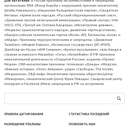
Для читателей:
В России признаны экстремистскими и запрещены
организации ФБК (Фонд борьбы с коррупцией, признан иноагентом),
Штабы Навального, «Национал-большевистская партия», «Свидетели
Иеговы», «Армия воли народа», «Русский общенациональный союз»,
«Движение против нелегальной иммиграции», «Правый сектор», УНА-
УНСО, УПА, «Тризуб им. Степана Бандеры», «Мизантропик дивижн»,
«Меджлис крымскотатарского народа», движение «Артподготовка»,
общероссийская политическая партия «Воля», АУЕ, батальоны «Азов» и
«Айдар». Признаны террористическими и запрещены: «Движение
Талибан», «Имарат Кавказ», «Исламское государство» (ИГ, ИГИЛ),
Джебхад-ан-Нусра, «АУМ Синрике», «Братья-мусульмане», «Аль-Каида в
странах исламского Магриба», «Сеть», «Колумбайн». В РФ признана
нежелательной деятельность «Открытой России», издания «Проект
Медиа». СМИ-иноагентами признаны: телеканал «Дождь», «Медуза»,
«Важные истории», «Голос Америки», радио «Свобода», The Insider,
«Медиазона», ОВД-инфо. Иноагентами признаны общество/центр
«Мемориал», «Аналитический Центр Юрия Левады», Сахаровский центр.
Instagram и Facebook (Metа) запрещены в РФ за экстремизм.
ПРАВИЛА ЦИТИРОВАНИЯ
СТАТИСТИКА ПОСЕЩЕНИЙ
РАЗМЕЩЕНИЕ РЕКЛАМЫ
ПОЗВОНИТЬ НАМ