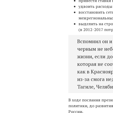
привести ставки 
удвоить расходы 
восстановить се
межрегиональных
выделить на стро
(в 2012-2017 потр
Вспомнил он и
черным не небо
жизни, если д
которая не со
как в Красноя
из-за смога не
Тагиле, Челяб
В ходе послания прези
политики, до развити
России.