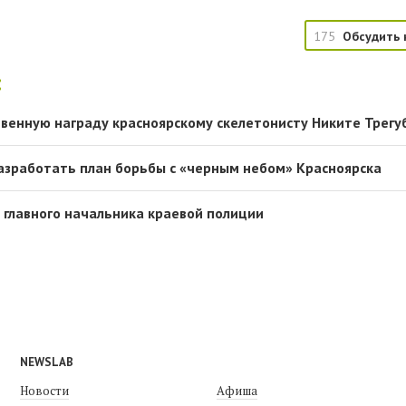
175
Обсудить 
:
твенную награду красноярскому скелетонисту Никите Трегу
разработать план борьбы с «черным небом» Красноярска
и главного начальника краевой полиции
NEWSLAB
Новости
Афиша