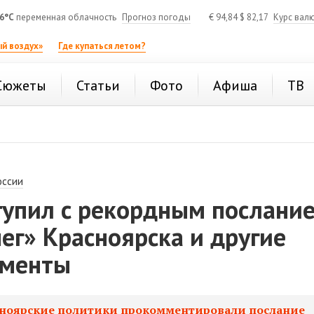
6°C
переменная облачность
Прогноз погоды
€
94,84
$
82,17
Курс вал
й воздух»
Где купаться летом?
Сюжеты
Статьи
Фото
Афиша
ТВ
оссии
тупил с рекордным послани
ег» Красноярска и другие
оменты
ноярские политики прокомментировали послание