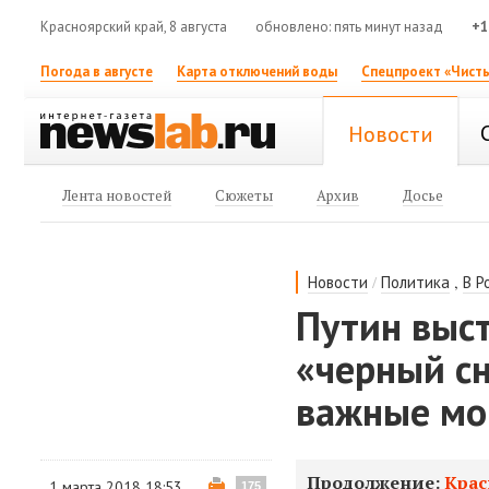
Красноярский край, 8 августа
обновлено: пять минут назад
+1
Погода в августе
Карта отключений воды
Спецпроект «Чисты
Новости
Лента новостей
Сюжеты
Архив
Досье
/
,
Новости
Политика
В Р
Путин выс
«черный сн
важные м
Продолжение:
Крас
1 марта 2018 18:53
175