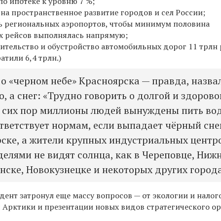
по ипотеке к уровню 7 %;
на пространственное развитие городов и сел России;
ть региональных аэропортов, чтобы минимум половина
 рейсов выполнялась напрямую;
ительство и обустройство автомобильных дорог 11 трлн
атили 6,4 трлн.)
 о «черном небе» Красноярска — правда, назва
, а снег: «Трудно говорить о долгой и здорово
о сих пор миллионы людей вынуждены пить вод
ответствует нормам, если выпадает чёрный сне
рске, а жители крупных индустриальных центр
делями не видят солнца, как в Череповце, Ниж
инске, Новокузнецке и некоторых других города
дент затронул еще массу вопросов — от экологии и налог
я Арктики и презентации новых видов стратегического о