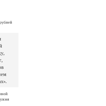
 рублей
л
й
у,
г,
ов
нем
х».
овой
ружия