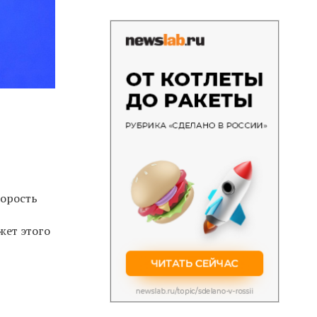
корость
жет этого