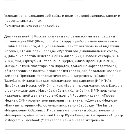
Условия использования веб-сайта и политика конфиденциальности и
персональных данных
Политика использования cookies
Для читателей:
В России признаны экстремистскими и запрещены
организации ФБК (Фонд борьбы с коррупцией, признан иноагентом),
Штабы Навального, «Национал-большевистская партия», «Свидетели
Иеговы», «Армия воли народа», «Русский общенациональный союз»,
«Движение против нелегальной иммиграции», «Правый сектор», УНА-
УНСО, УПА, «Тризуб им. Степана Бандеры», «Мизантропик дивижн»,
«Меджлис крымскотатарского народа», движение «Артподготовка»,
общероссийская политическая партия «Воля», АУЕ, батальоны «Азов» и
«Айдар». Признаны террористическими и запрещены: «Движение
Талибан», «Имарат Кавказ», «Исламское государство» (ИГ, ИГИЛ),
Джебхад-ан-Нусра, «АУМ Синрике», «Братья-мусульмане», «Аль-Каида в
странах исламского Магриба», «Сеть», «Колумбайн». В РФ признана
нежелательной деятельность «Открытой России», издания «Проект
Медиа». СМИ-иноагентами признаны: телеканал «Дождь», «Медуза»,
«Важные истории», «Голос Америки», радио «Свобода», The Insider,
«Медиазона», ОВД-инфо. Иноагентами признаны общество/центр
«Мемориал», «Аналитический Центр Юрия Левады», Сахаровский центр.
Instagram и Facebook (Metа) запрещены в РФ за экстремизм.