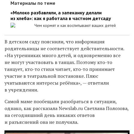
Материалы по теме
«Молоко разбавляли, а запеканку делали
из хлеба»: как я работала в частном детсаду
Чем кормят и как воспитывают ваших детей
В детском саду пояснили, что информация
родительницы
не соответствует действительности.
«На утренниках много детей,
и
одновременно все
не могут участвовать в танцах.
Поэтому
кто-то
танцует, кто-то стихи читает, кто-то принимает
участие в театральной постановке.
П
люс
учитываются интересы ребёнка», —
ответили
в учреждении.
Самой маме пообещали разобраться в ситуации,
однако, как рассказала
Newslab.ru
Светлана Полозова,
н
а сегодняшний день
н
икаких ответов
и
разъяснений
она
не получила.