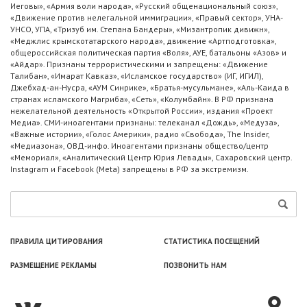
Иеговы», «Армия воли народа», «Русский общенациональный союз»,
«Движение против нелегальной иммиграции», «Правый сектор», УНА-
УНСО, УПА, «Тризуб им. Степана Бандеры», «Мизантропик дивижн»,
«Меджлис крымскотатарского народа», движение «Артподготовка»,
общероссийская политическая партия «Воля», АУЕ, батальоны «Азов» и
«Айдар». Признаны террористическими и запрещены: «Движение
Талибан», «Имарат Кавказ», «Исламское государство» (ИГ, ИГИЛ),
Джебхад-ан-Нусра, «АУМ Синрике», «Братья-мусульмане», «Аль-Каида в
странах исламского Магриба», «Сеть», «Колумбайн». В РФ признана
нежелательной деятельность «Открытой России», издания «Проект
Медиа». СМИ-иноагентами признаны: телеканал «Дождь», «Медуза»,
«Важные истории», «Голос Америки», радио «Свобода», The Insider,
«Медиазона», ОВД-инфо. Иноагентами признаны общество/центр
«Мемориал», «Аналитический Центр Юрия Левады», Сахаровский центр.
Instagram и Facebook (Metа) запрещены в РФ за экстремизм.
ПРАВИЛА ЦИТИРОВАНИЯ
СТАТИСТИКА ПОСЕЩЕНИЙ
РАЗМЕЩЕНИЕ РЕКЛАМЫ
ПОЗВОНИТЬ НАМ