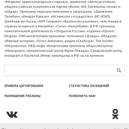
«Меджлис крымскотатарского народа», движение «Артподготовка»,
общероссийская политическая партия «Воля», АУЕ, батальоны «Азов» и
«Айдар». Признаны террористическими и запрещены: «Движение
Талибан», «Имарат Кавказ», «Исламское государство» (ИГ, ИГИЛ),
Джебхад-ан-Нусра, «АУМ Синрике», «Братья-мусульмане», «Аль-Каида в
странах исламского Магриба», «Сеть», «Колумбайн». В РФ признана
нежелательной деятельность «Открытой России», издания «Проект
Медиа». СМИ-иноагентами признаны: телеканал «Дождь», «Медуза»,
«Важные истории», «Голос Америки», радио «Свобода», The Insider,
«Медиазона», ОВД-инфо. Иноагентами признаны общество/центр
«Мемориал», «Аналитический Центр Юрия Левады», Сахаровский центр.
Instagram и Facebook (Metа) запрещены в РФ за экстремизм.
ПРАВИЛА ЦИТИРОВАНИЯ
СТАТИСТИКА ПОСЕЩЕНИЙ
РАЗМЕЩЕНИЕ РЕКЛАМЫ
ПОЗВОНИТЬ НАМ