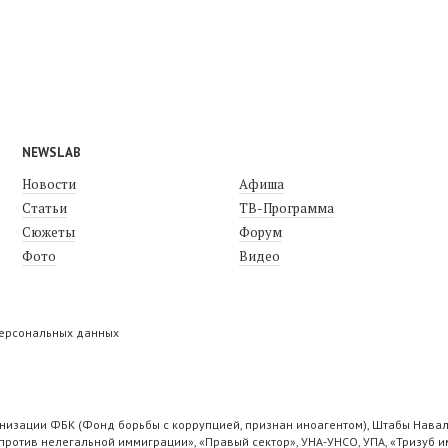
NEWSLAB
Новости
Афиша
Статьи
ТВ-Программа
Сюжеты
Форум
Фото
Видео
персональных данных
низации ФБК (Фонд борьбы с коррупцией, признан иноагентом), Штабы Навал
ротив нелегальной иммиграции», «Правый сектор», УНА-УНСО, УПА, «Тризуб и