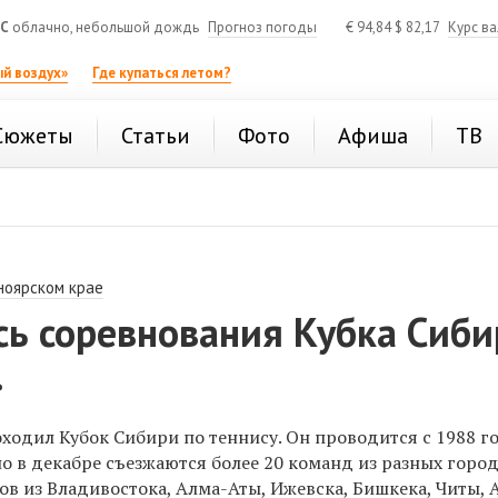
°C
облачно, небольшой дождь
Прогноз погоды
€
94,84
$
82,17
Курс в
й воздух»
Где купаться летом?
Сюжеты
Статьи
Фото
Афиша
ТВ
ноярском крае
сь соревнования Кубка Сиби
.
ходил Кубок Сибири по теннису. Он проводится с 1988 г
о в декабре съезжаются более 20 команд из разных горо
ов из Владивостока, Алма-Аты, Ижевска, Бишкека, Читы, 