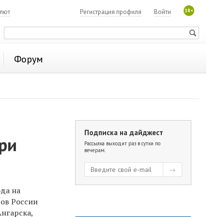
18+
алют
Регистрация профиля
Войти
Форум
Подписка на дайджест
ри
Рассылка выходит раз в сутки по
вечерам.
ода на
дов России
Ангарска,