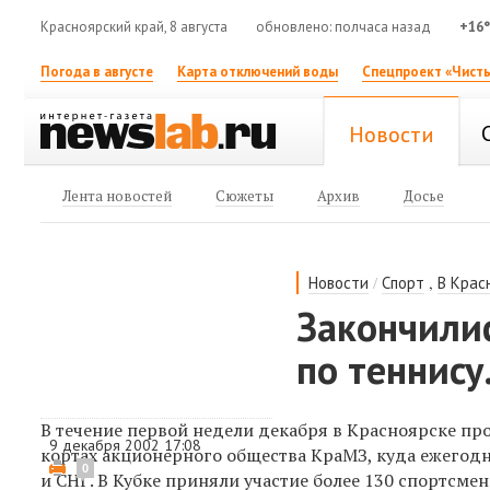
Красноярский край, 8 августа
обновлено: полчаса назад
+16
Погода в августе
Карта отключений воды
Спецпроект «Чисты
Новости
Лента новостей
Сюжеты
Архив
Досье
/
,
Новости
Спорт
В Крас
Закончили
по теннису
В течение первой недели декабря в Красноярске про
9 декабря 2002 17:08
кортах акционерного общества КраМЗ, куда ежегодн
0
и СНГ. В Кубке приняли участие более 130 спортсмен