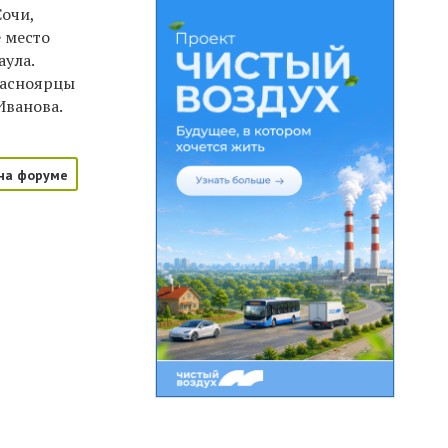
Сочи,
е место
аула.
Красноярцы
Иванова.
на форуме