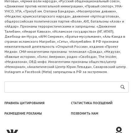
Иеговы», «Армия воли народа», «Русский общенациональный союз»,
«Движение против нелегальной иммиграции», «Правый сектор», УНА-
УНСО, УПА, «Тризуб им. Степана Бандеры», «Мизантропик дивижн»,
«Меджлис крымскотатарского народа», движение «Артподготовка»,
общероссийская политическая партия «Воля», АУЕ, батальоны «Азов» и
«Айдар». Признаны террористическими и запрещены: «Движение
Талибан», «Имарат Кавказ», «Исламское государство» (ИГ, ИГИЛ),
Джебхад-ан-Нусра, «АУМ Синрике», «Братья-мусульмане», «Аль-Каида в
странах исламского Магриба», «Сеть», «Колумбайн». В РФ признана
нежелательной деятельность «Открытой России», издания «Проект
Медиа». СМИ-иноагентами признаны: телеканал «Дождь», «Медуза»,
«Важные истории», «Голос Америки», радио «Свобода», The Insider,
«Медиазона», ОВД-инфо. Иноагентами признаны общество/центр
«Мемориал», «Аналитический Центр Юрия Левады», Сахаровский центр.
Instagram и Facebook (Metа) запрещены в РФ за экстремизм.
ПРАВИЛА ЦИТИРОВАНИЯ
СТАТИСТИКА ПОСЕЩЕНИЙ
РАЗМЕЩЕНИЕ РЕКЛАМЫ
ПОЗВОНИТЬ НАМ