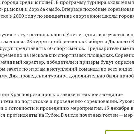
ы города среди юношей. В программу турнира включены 
ко-римская и борьба самбо. Впервые подобные соревнова
рске в 2000 году по инициативе спортивной школы город
лучил статус регионального. Уже сегодня свое участие в 
тсменов из 28 территорий регионов Сибири и Дальнего В
будут представлять 60 спортсменов. Предварительные 
временно на нескольких спортивных площадках. Соревн
омандный характер, победители и призеры будут опреде
ом зачете по итогам выступлений команды во всех видах
му. Для проведения турнира дополнительно были прио
ции Красноярска прошло заключительное заседание
итета по подготовке и проведению соревнований. Руков
и о готовности к проведению мероприятия. 13 декабря в
ся претенденты на Кубок. В числе почетных гостей — мэр