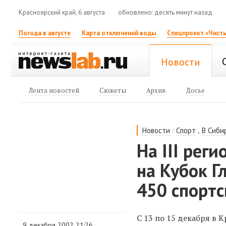
Красноярский край, 6 августа
обновлено: десять минут назад
Погода в августе
Карта отключений воды
Спецпроект «Чисты
Новости
Лента новостей
Сюжеты
Архив
Досье
/
,
Новости
Спорт
В Сиби
На III рег
на Кубок Г
450 спортс
С 13 по 15 декабря в 
9 декабря 2002 21:26