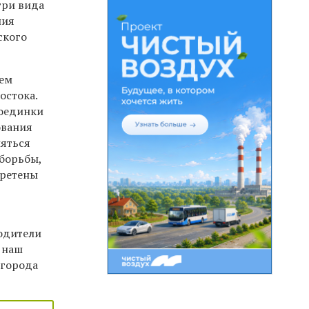
три вида
ния
ского
нем
остока.
поединки
ования
ляться
 борьбы,
бретены
одители
 наш
 города