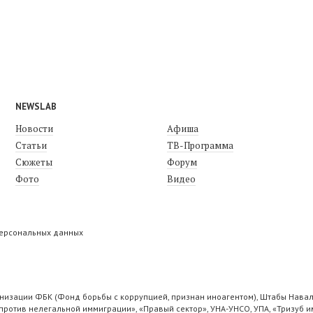
NEWSLAB
Новости
Афиша
Статьи
ТВ-Программа
Сюжеты
Форум
Фото
Видео
персональных данных
низации ФБК (Фонд борьбы с коррупцией, признан иноагентом), Штабы Навал
ротив нелегальной иммиграции», «Правый сектор», УНА-УНСО, УПА, «Тризуб и