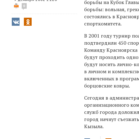
борьбы на Кубок Глав
0
борьбы: вольная, гре
состоялись в Красноя
спорткомитета.
В 2001 году турнир по
подтвердили 450 спор
Команду Красноярска 
будут проходить одно
будут носить лично-к
в личном и комплексн
включенных в програм
борцовские ковры.
Сегодня в администра
организационного ком
служб города доложил
город начнут съезжать
Кызыла.