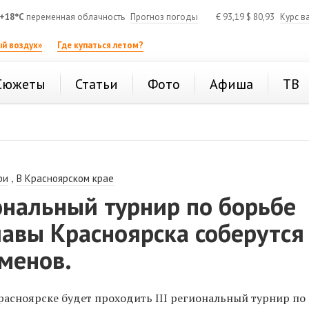
+18°C
переменная облачность
Прогноз погоды
€
93,19
$
80,93
Курс в
й воздух»
Где купаться летом?
Сюжеты
Статьи
Фото
Афиша
ТВ
,
ри
В Красноярском крае
иональный турнир по борьбе
лавы Красноярска соберутся
менов.
Красноярске будет проходить III региональный турнир по