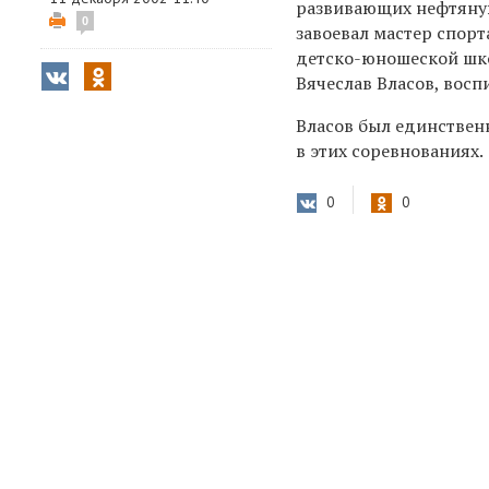
развивающих нефтяную
0
завоевал мастер спор
детско-юношеской шко
Вячеслав Власов, вос
Власов был единствен
в этих соревнованиях.
0
0