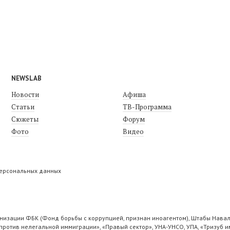
NEWSLAB
Новости
Афиша
Статьи
ТВ-Программа
Сюжеты
Форум
Фото
Видео
персональных данных
низации ФБК (Фонд борьбы с коррупцией, признан иноагентом), Штабы Навал
ротив нелегальной иммиграции», «Правый сектор», УНА-УНСО, УПА, «Тризуб и