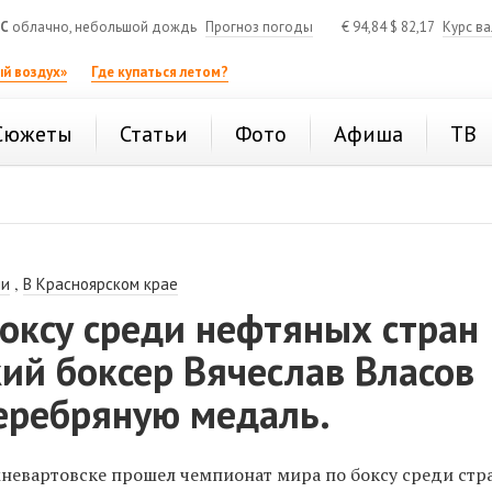
°C
облачно, небольшой дождь
Прогноз погоды
€
94,84
$
82,17
Курс в
й воздух»
Где купаться летом?
Сюжеты
Статьи
Фото
Афиша
ТВ
,
ии
В Красноярском крае
оксу среди нефтяных стран
ий боксер Вячеслав Власов
серебряную медаль.
жневартовске прошел чемпионат мира по боксу среди стр