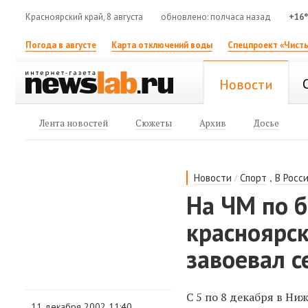
Красноярский край, 8 августа
обновлено: полчаса назад
+16
Погода в августе
Карта отключений воды
Спецпроект «Чисты
Новости
Лента новостей
Сюжеты
Архив
Досье
/
,
Новости
Спорт
В Росс
На ЧМ по б
красноярск
завоевал 
С 5 по 8 декабря в Ни
11 декабря 2002 11:40