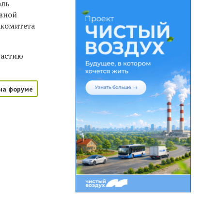
аль
ивной
ткомитета
частию
на форуме