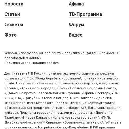
Новости
Афиша
Статьи
ТВ-Программа
Сюжеты
Форум
Фото
Видео
Условия использования веб-сайта и политика конфиденциальности и
персональных данных
Политика использования cookies
Для читателей:
В России признаны экстремистскими и запрещены
организации ФБК (Фонд борьбы с коррупцией, признан иноагентом),
Штабы Навального, «Национал-большевистская партия», «Свидетели
Иеговы», «Армия воли народа», «Русский общенациональный союз»,
«Движение против нелегальной иммиграции», «Правый сектор», УНА-
УНСО, УПА, «Тризуб им. Степана Бандеры», «Мизантропик дивижн»,
«Меджлис крымскотатарского народа», движение «Артподготовка»,
общероссийская политическая партия «Воля», АУЕ, батальоны «Азов» и
«Айдар». Признаны террористическими и запрещены: «Движение
Талибан», «Имарат Кавказ», «Исламское государство» (ИГ, ИГИЛ),
Джебхад-ан-Нусра, «АУМ Синрике», «Братья-мусульмане», «Аль-Каида в
странах исламского Магриба», «Сеть», «Колумбайн». В РФ признана