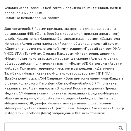
Условия использования веб-сайта и политика конфиденциальности и
персональных данных
Политика использования cookies
Для читателей:
В России признаны экстремистскими и запрещены
организации ФБК (Фонд борьбы с коррупцией, признан иноагентом),
Штабы Навального, «Национал-большевистская партия», «Свидетели
Иеговы», «Армия воли народа», «Русский общенациональный союз»,
«Движение против нелегальной иммиграции», «Правый сектор», УНА-
УНСО, УПА, «Тризуб им. Степана Бандеры», «Мизантропик дивижн»,
«Меджлис крымскотатарского народа», движение «Артподготовка»,
общероссийская политическая партия «Воля», АУЕ, батальоны «Азов» и
«Айдар». Признаны террористическими и запрещены: «Движение
Талибан», «Имарат Кавказ», «Исламское государство» (ИГ, ИГИЛ),
Джебхад-ан-Нусра, «АУМ Синрике», «Братья-мусульмане», «Аль-Каида в
странах исламского Магриба», «Сеть», «Колумбайн». В РФ признана
нежелательной деятельность «Открытой России», издания «Проект
Медиа». СМИ-иноагентами признаны: телеканал «Дождь», «Медуза»,
«Важные истории», «Голос Америки», радио «Свобода», The Insider,
«Медиазона», ОВД-инфо. Иноагентами признаны общество/центр
«Мемориал», «Аналитический Центр Юрия Левады», Сахаровский центр.
Instagram и Facebook (Metа) запрещены в РФ за экстремизм.