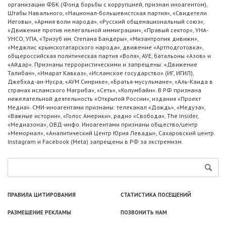
организации ФБК (Фонд борьбы с коррупцией, признан иноагентом),
Штабы Навального, «Национал-большевистская партия», «Свидетели
Иеговы», «Армия воли народа», «Русский общенациональный союз»,
«Движение против нелегальной иммиграции», «Правый сектор», УНА-
УНСО, УПА, «Тризуб им. Степана Бандеры», «Мизантропик дивижн»,
«Меджлис крымскотатарского народа», движение «Артподготовка»,
общероссийская политическая партия «Воля», АУЕ, батальоны «Азов» и
«Айдар». Признаны террористическими и запрещены: «Движение
Талибан», «Имарат Кавказ», «Исламское государство» (ИГ, ИГИЛ),
Джебхад-ан-Нусра, «АУМ Синрике», «Братья-мусульмане», «Аль-Каида в
странах исламского Магриба», «Сеть», «Колумбайн». В РФ признана
нежелательной деятельность «Открытой России», издания «Проект
Медиа». СМИ-иноагентами признаны: телеканал «Дождь», «Медуза»,
«Важные истории», «Голос Америки», радио «Свобода», The Insider,
«Медиазона», ОВД-инфо. Иноагентами признаны общество/центр
«Мемориал», «Аналитический Центр Юрия Левады», Сахаровский центр.
Instagram и Facebook (Metа) запрещены в РФ за экстремизм.
ПРАВИЛА ЦИТИРОВАНИЯ
СТАТИСТИКА ПОСЕЩЕНИЙ
РАЗМЕЩЕНИЕ РЕКЛАМЫ
ПОЗВОНИТЬ НАМ