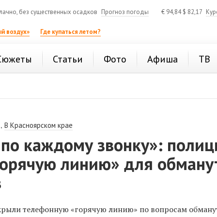
ачно, без существенных осадков
Прогноз погоды
€
94,84
$
82,17
Кур
й воздух»
Где купаться летом?
Сюжеты
Статьи
Фото
Афиша
ТВ
,
В Красноярском крае
 по каждому звонку»: полиц
горячую линию» для обман
в
крыли телефонную «горячую линию» по вопросам обману