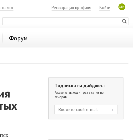
18+
с валют
Регистрация профиля
Войти
Форум
Подписка на дайджест
ия
Рассылка выходит раз в сутки по
вечерам.
утых
тых