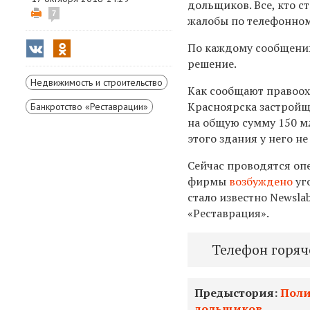
дольщиков. Все, кто с
7
жалобы по телефонном
По каждому сообщени
решение.
Недвижимость и строительство
Как сообщают правоох
Красноярска застройщ
Банкротство «Реставрации»
на общую сумму 150 м
этого здания у него не
Сейчас проводятся оп
фирмы
возбуждено
уг
стало известно Newsla
«Реставрация».
Телефон горя
Предыстория:
Поли
дольщиков