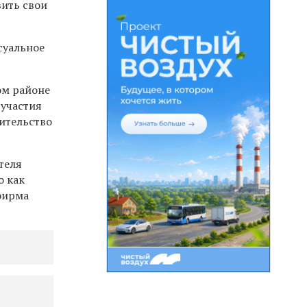
вить свои
суальное
ом районе
 участия
ительство
теля
но
как
 фирма