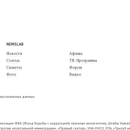
NEWSLAB
Новости
Афиша
Статьи
ТВ-Программа
Сюжеты
Форум
Фото
Видео
персональных данных
низации ФБК (Фонд борьбы с коррупцией, признан иноагентом), Штабы Навал
ротив нелегальной иммиграции», «Правый сектор», УНА-УНСО, УПА, «Тризуб и