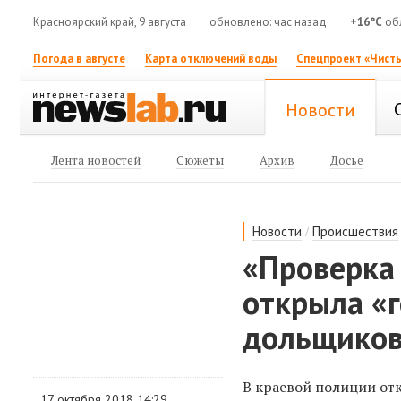
Красноярский край, 9 августа
обновлено: час назад
+16°C
обл
Погода в августе
Карта отключений воды
Спецпроект «Чисты
Новости
Лента новостей
Сюжеты
Архив
Досье
/
Новости
Происшествия
«Проверка
открыла «
дольщико
В краевой полиции от
17 октября 2018 14:29